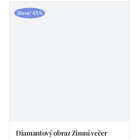
Podle kamínků
Sleva! 45%
Podle skladu
Ostatní zboží
Blog
Recenze
Můj účet
Diamantový obraz Zimní večer