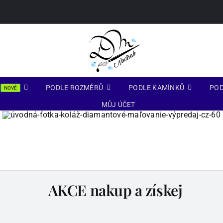
PODLE ROZMĚRŮ
PODLE KAMÍNKŮ
POD
NOVÉ
MŮJ ÚČET
AKCE nakup a získej