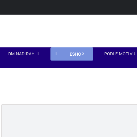
Přeskočit
na
obsah
ESHOP
DM NADIRAH
PODLE MOTIVU