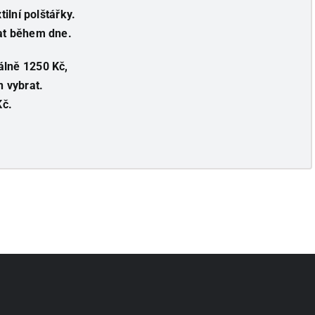
tilní polštářky.
vat během dne.
álně 1250 Kč,
n vybrat.
Kč.