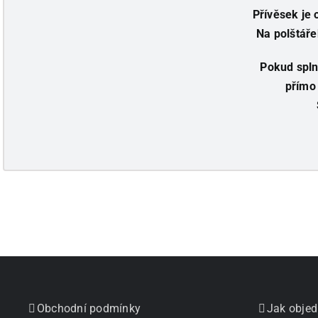
Přívěsek je 
Na polštáře
Pokud spln
přímo 
Obchodní podmínky
Jak objed