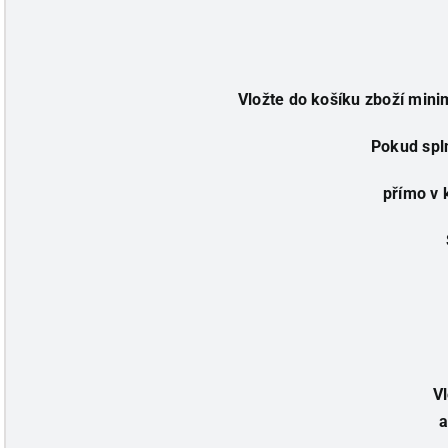
Vložte do košíku zboží minim
Pokud spl
přímo v 
Vl
a