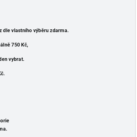
az dle vlastního výběru zdarma.
álně 750 Kč,
den vybrat.
Kč.
orie
rma.