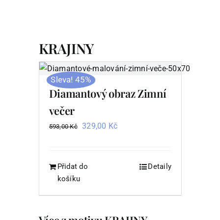
KRAJINY
Sleva! 45%
Diamantový obraz Zimní
večer
Původní
Aktuální
329,00
Kč
593,00
Kč
cena
cena
byla:
je:
593,00 Kč.
329,00 Kč.
Přidat do
Detaily
košíku