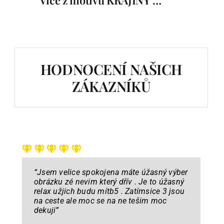
Více z motivu KRAJINY …
HODNOCENÍ NAŠICH
ZÁKAZNÍKŮ
“Jsem velice spokojena máte úžasný výber
obrázku zé nevim který dřív . Je to úžasný
relax užjich budu mítb5 . Zatímsice 3 jsou
na ceste ale moc se na n
e tešim moc
dekuji
”