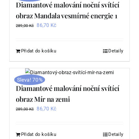
Diamantové malování noční svítící
obraz Mandala vesmírné energie 1
Původní
Aktuální
86,70
Kč
289,00
Kč
cena
cena
byla:
je:
289,00 Kč.
86,70 Kč.
Přidat do košíku
Detaily
Sleva! 70%
Diamantové malování noční svítící
obraz Mír na zemi
Původní
Aktuální
86,70
Kč
289,00
Kč
cena
cena
byla:
je:
289,00 Kč.
86,70 Kč.
Přidat do košíku
Detaily