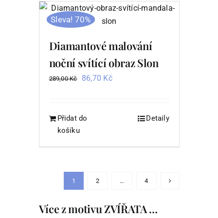
Sleva! 70%
Diamantové malování
noční svítící obraz Slon
Původní
Aktuální
86,70
Kč
289,00
Kč
cena
cena
byla:
je:
289,00 Kč.
86,70 Kč.
Přidat do
Detaily
košíku
1
2
…
4
Více z motivu ZVÍŘATA …