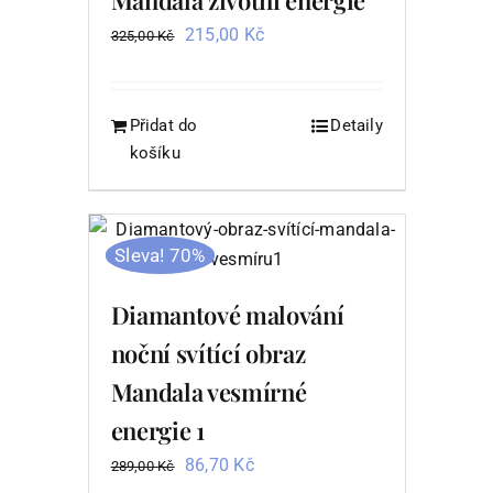
Mandala životní energie
Původní
Aktuální
215,00
Kč
325,00
Kč
cena
cena
byla:
je:
325,00 Kč.
215,00 Kč.
Přidat do
Detaily
košíku
Sleva! 70%
Diamantové malování
noční svítící obraz
Mandala vesmírné
energie 1
Původní
Aktuální
86,70
Kč
289,00
Kč