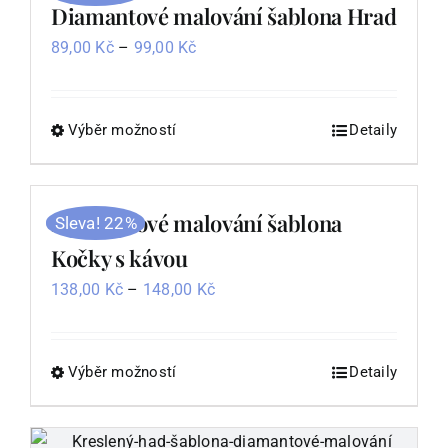
variant.
Diamantové malování šablona Hrad
Možnosti
Rozpětí
89,00
Kč
–
99,00
Kč
lze
cen:
vybrat
89,00 Kč
na
až
Výběr možností
Tento
Detaily
stránce
99,00 Kč
produkt
produktu
má
více
Diamantové malování šablona
Sleva! 22%
variant.
Kočky s kávou
Možnosti
Rozpětí
138,00
Kč
–
148,00
Kč
lze
cen:
vybrat
138,00 Kč
na
až
Výběr možností
Tento
Detaily
stránce
148,00 Kč
produkt
produktu
má