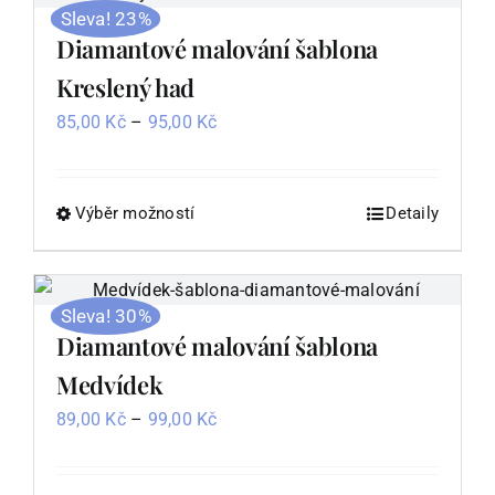
více
Sleva! 23%
variant.
Diamantové malování šablona
Možnosti
Kreslený had
lze
Rozpětí
85,00
Kč
–
95,00
Kč
vybrat
cen:
na
85,00 Kč
stránce
až
Výběr možností
Tento
Detaily
produktu
95,00 Kč
produkt
má
více
Sleva! 30%
variant.
Diamantové malování šablona
Možnosti
Medvídek
lze
Rozpětí
89,00
Kč
–
99,00
Kč
vybrat
cen:
na
89,00 Kč
stránce