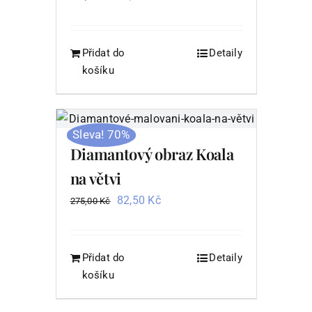
cena
cena
byla:
je:
275,00 Kč.
82,50 Kč.
Přidat do
Detaily
košíku
Sleva! 70%
Diamantový obraz Koala
na větvi
Původní
Aktuální
82,50
Kč
275,00
Kč
cena
cena
byla:
je:
275,00 Kč.
82,50 Kč.
Přidat do
Detaily
košíku