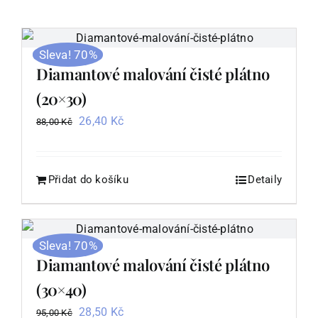
Sleva! 70%
Diamantové malování čisté plátno
(20×30)
Původní
Aktuální
26,40
Kč
88,00
Kč
cena
cena
byla:
je:
88,00 Kč.
26,40 Kč.
Přidat do košíku
Detaily
Sleva! 70%
Diamantové malování čisté plátno
(30×40)
Původní
Aktuální
28,50
Kč
95,00
Kč