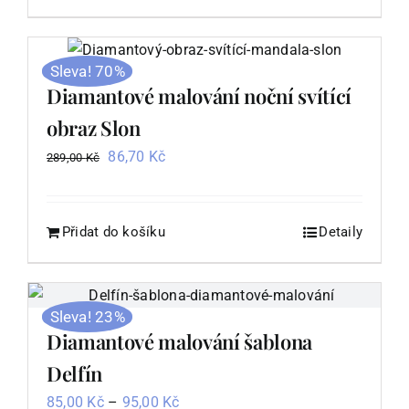
Sleva! 70%
Diamantové malování noční svítící
obraz Slon
Původní
Aktuální
86,70
Kč
289,00
Kč
cena
cena
byla:
je:
289,00 Kč.
86,70 Kč.
Přidat do košíku
Detaily
Sleva! 23%
Diamantové malování šablona
Delfín
Rozpětí
85,00
Kč
–
95,00
Kč