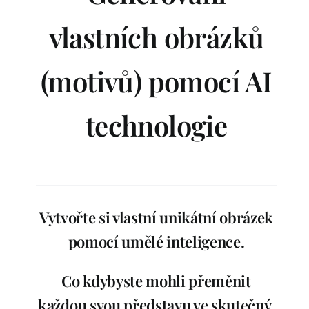
vlastních obrázků
Podle skladu
(motivů) pomocí AI
Ostatní zboží
technologie
Blog
Recenze
Můj účet
Vytvořte si vlastní unikátní obrázek
pomocí umělé inteligence.
Co kdybyste mohli přeměnit
každou svou představu ve skutečný,