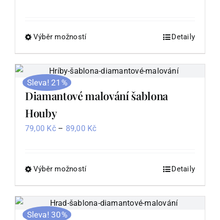
cen:
85,00 Kč
až
Výběr možností
Tento
Detaily
95,00 Kč
produkt
má
více
Sleva! 21%
variant.
Diamantové malování šablona
Možnosti
Houby
lze
Rozpětí
79,00
Kč
–
89,00
Kč
vybrat
cen:
na
79,00 Kč
stránce
až
Výběr možností
Tento
Detaily
produktu
89,00 Kč
produkt
má
více
Sleva! 30%