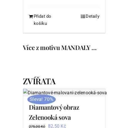
cena
cena
byla:
je:
289,00 Kč.
86,70 Kč.
Přidat do
Detaily
košíku
Více z motivu MANDALY …
ZVÍŘATA
Sleva! 70%
Diamantový obraz
Zelenooká sova
Původní
Aktuální
82,50
Kč
275,00
Kč