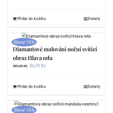
cena
cena
byla:
je:
95,00 Kč.
28,50 Kč.
Přidat do košíku
Detaily
Sleva! 70%
Diamantové malování noční svítící
obraz Hlava orla
Původní
Aktuální
86,70
Kč
289,00
Kč
cena
cena
byla:
je:
289,00 Kč.
86,70 Kč.
Přidat do košíku
Detaily
Sleva! 70%