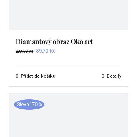
Diamantový obraz Oko art
Původní
Aktuální
89,70
Kč
299,00
Kč
cena
cena
byla:
je:
299,00 Kč.
89,70 Kč.
Přidat do košíku
Detaily
Sleva! 70%