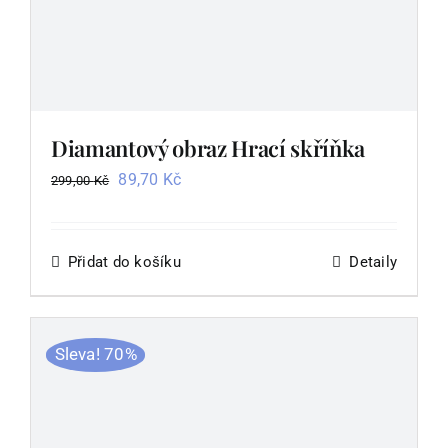
Diamantový obraz Hrací skříňka
Původní
Aktuální
89,70
Kč
299,00
Kč
cena
cena
byla:
je:
299,00 Kč.
89,70 Kč.
Přidat do košíku
Detaily
Sleva! 70%