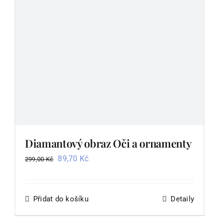
Diamantový obraz Oči a ornamenty
Původní
Aktuální
89,70
Kč
299,00
Kč
cena
cena
byla:
je:
299,00 Kč.
89,70 Kč.
Přidat do košíku
Detaily