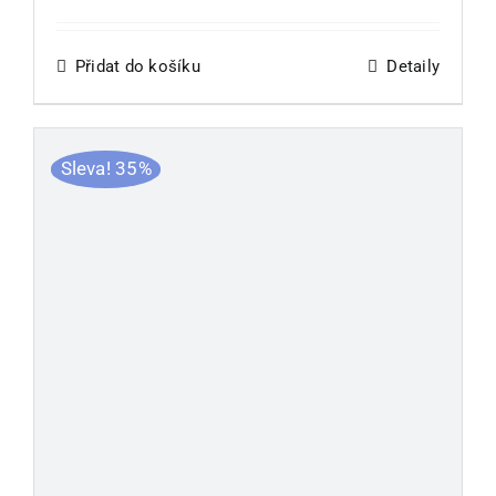
Podle kamínků
cena
cena
byla:
je:
583,00 Kč.
174,90 Kč.
Přidat do košíku
Detaily
Podle skladu
Ostatní zboží
Sleva! 35%
Blog
Recenze
Můj účet