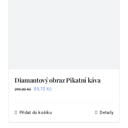
Diamantový obraz Pikatní káva
Původní
Aktuální
89,70
Kč
299,00
Kč
cena
cena
byla:
je:
299,00 Kč.
89,70 Kč.
Přidat do košíku
Detaily