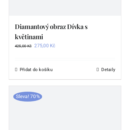
Diamantový obraz Dívka s
květinami
Původní
Aktuální
275,00
Kč
425,00
Kč
cena
cena
byla:
je:
425,00 Kč.
275,00 Kč.
Přidat do košíku
Detaily
Sleva! 70%