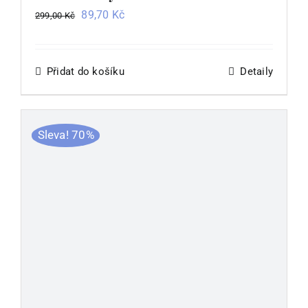
Původní
Aktuální
89,70
Kč
299,00
Kč
cena
cena
byla:
je:
299,00 Kč.
89,70 Kč.
Přidat do košíku
Detaily
Sleva! 70%