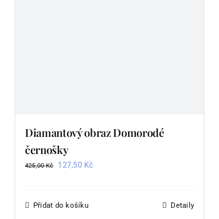
Diamantový obraz Domorodé
černošky
Původní
Aktuální
127,50
Kč
425,00
Kč
cena
cena
byla:
je:
425,00 Kč.
127,50 Kč.
Přidat do košíku
Detaily