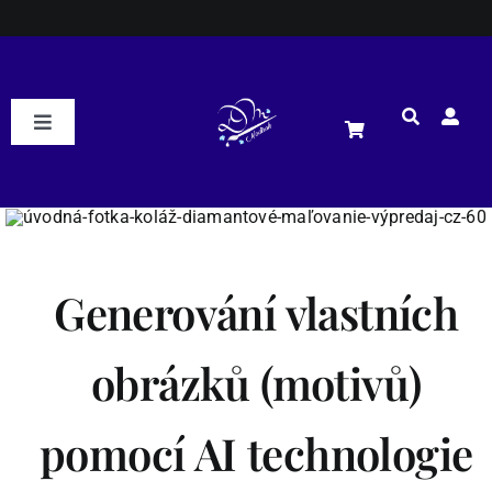
Přeskočit
na
obsah
Toggle
Navigation
DM Nadirah
ESHOP
Generování vlastních
Podle motivu
NOVÉ
obrázků (motivů)
Podle rozměrů
pomocí AI technologie
Podle kamínků