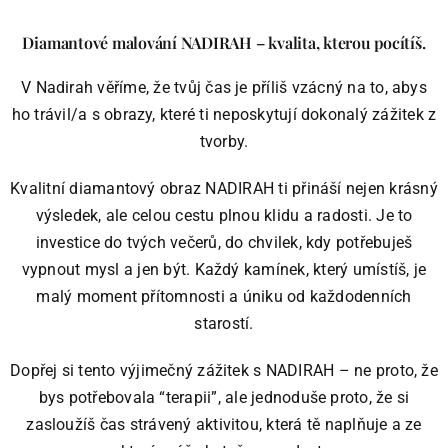
Diamantové malování NADIRAH – kvalita, kterou pocítíš.
V Nadirah věříme, že tvůj čas je příliš vzácný na to, abys
ho trávil/a s obrazy, které ti neposkytují dokonalý zážitek z
tvorby.
Kvalitní diamantový obraz NADIRAH ti přináší nejen krásný
výsledek, ale celou cestu plnou klidu a radosti. Je to
investice do tvých večerů, do chvilek, kdy potřebuješ
vypnout mysl a jen být. Každý kamínek, který umístíš, je
malý moment přítomnosti a úniku od každodenních
starostí.
Dopřej si tento výjimečný zážitek s NADIRAH – ne proto, že
bys potřebovala “terapii”, ale jednoduše proto, že si
zasloužíš čas strávený aktivitou, která tě naplňuje a ze