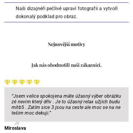
Naši dizajnéři pečlivě upraví fotografii a vytvoří
dokonalý podklad pro obraz.
Nejnovější motivy
Jak nás ohodnotili naši zákazníci.
“Jsem velice spokojena máte úžasný výber obrázku
zé nevim který dřív . Je to úžasný relax užjich budu
mítb5 . Zatím sice 3 jsou na ceste ale moc se na n
e
tešim moc dekuji
.”
Miroslava