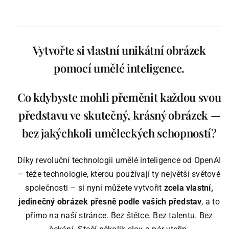
Podle skladu
Vytvořte si vlastní unikátní obrázek
Ostatní zboží
pomocí umělé inteligence.
Blog
Co kdybyste mohli přeměnit každou svou
představu ve skutečný, krásný obrázek —
Recenze
bez jakýchkoli uměleckých schopností?
Můj účet
Díky revoluční technologii umělé inteligence od OpenAI
– téže technologie, kterou používají ty největší světové
společnosti – si nyní můžete vytvořit
zcela vlastní,
jedinečný obrázek přesně podle vašich představ
, a to
přímo na naší stránce. Bez štětce. Bez talentu. Bez