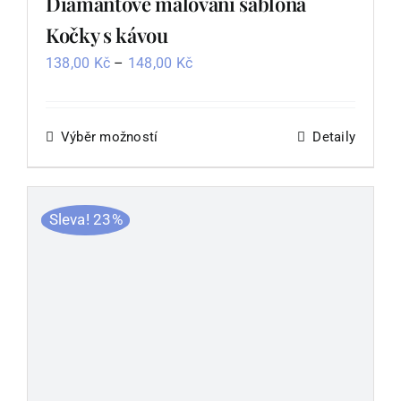
Diamantové malování šablona
Kočky s kávou
Rozpětí
138,00
Kč
–
148,00
Kč
cen:
138,00 Kč
až
Výběr možností
Tento
Detaily
148,00 Kč
produkt
má
více
Sleva! 23%
variant.
Možnosti
lze
vybrat
na
stránce
produktu