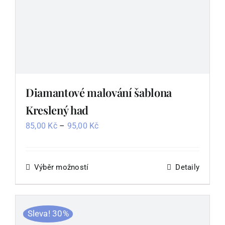
Diamantové malování šablona
Kreslený had
Rozpětí
85,00
Kč
–
95,00
Kč
cen:
85,00 Kč
až
Výběr možností
Tento
Detaily
95,00 Kč
produkt
má
více
Sleva! 30%
variant.