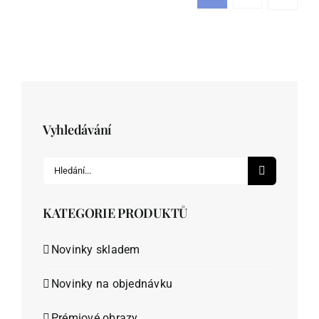
Možnosti
lze
vybrat
na
stránce
produktu
Vyhledávání
Hledat:
KATEGORIE PRODUKTŮ
Novinky skladem
Novinky na objednávku
Prémiové obrazy