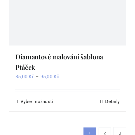
Diamantové malování šablona
Ptáček
Rozpětí
85,00
Kč
–
95,00
Kč
cen:
85,00 Kč
až
Výběr možností
Tento
Detaily
95,00 Kč
produkt
má
více
1
2
variant.