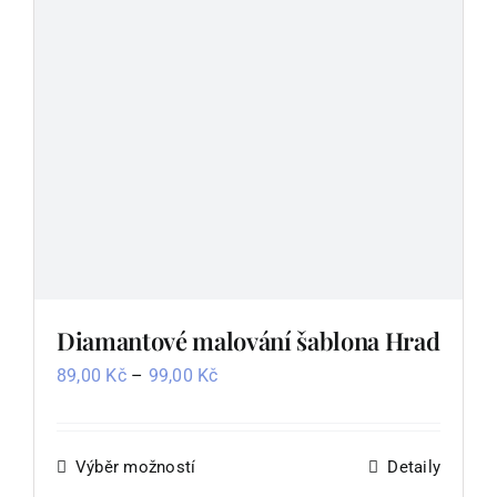
vybrat
na
stránce
produktu
Diamantové malování šablona Hrad
Rozpětí
89,00
Kč
–
99,00
Kč
cen:
89,00 Kč
až
Výběr možností
Tento
Detaily
99,00 Kč