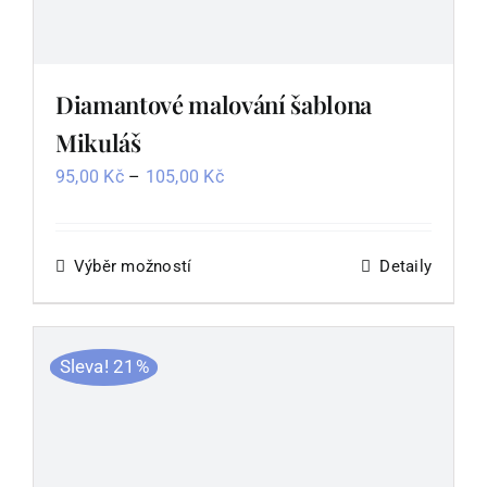
Diamantové malování šablona
Mikuláš
Rozpětí
95,00
Kč
–
105,00
Kč
cen:
95,00 Kč
až
Výběr možností
Tento
Detaily
105,00 Kč
produkt
má
více
Sleva! 21%
variant.
Možnosti
lze
vybrat