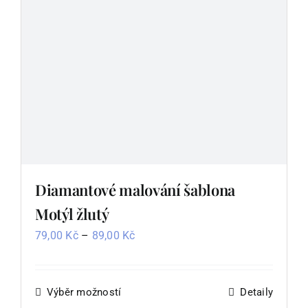
na
stránce
produktu
Diamantové malování šablona
Motýl žlutý
Rozpětí
79,00
Kč
–
89,00
Kč
cen:
79,00 Kč
až
Výběr možností
Tento
Detaily