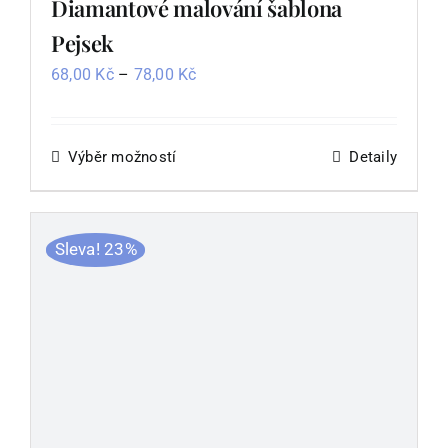
Diamantové malování šablona
Pejsek
Rozpětí
68,00
Kč
–
78,00
Kč
cen:
68,00 Kč
až
Výběr možností
Tento
Detaily
78,00 Kč
produkt
má
více
Sleva! 23%
variant.
Možnosti
lze
vybrat
na
stránce
produktu