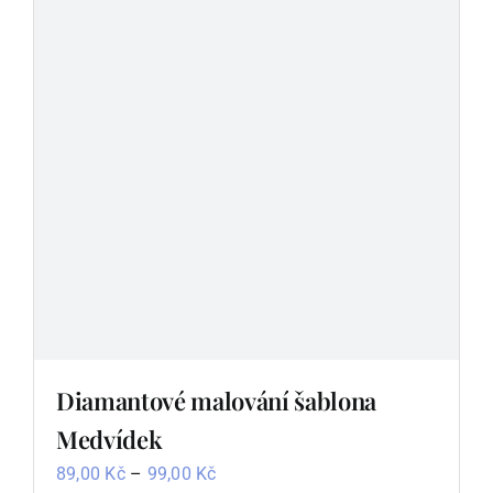
Možnosti
lze
vybrat
na
stránce
produktu
Diamantové malování šablona
Medvídek
Rozpětí
89,00
Kč
–
99,00
Kč