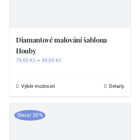
Diamantové malování šablona
Houby
Rozpětí
79,00
Kč
–
89,00
Kč
cen:
79,00 Kč
až
Výběr možností
Tento
Detaily
89,00 Kč
produkt
má
více
Sleva! 30%
variant.
Možnosti
lze