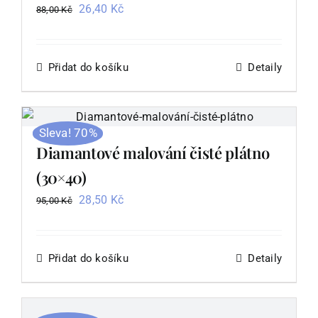
Podle kamínků
Původní
Aktuální
26,40
Kč
88,00
Kč
cena
cena
byla:
je:
Podle skladu
88,00 Kč.
26,40 Kč.
Přidat do košíku
Detaily
Ostatní zboží
Sleva! 70%
Blog
Diamantové malování čisté plátno
(30×40)
Recenze
Původní
Aktuální
28,50
Kč
95,00
Kč
cena
cena
Můj účet
byla:
je:
95,00 Kč.
28,50 Kč.
Přidat do košíku
Detaily