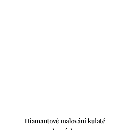
Podle kamínků
Podle skladu
Ostatní zboží
Blog
Recenze
Můj účet
Diamantové malování kulaté