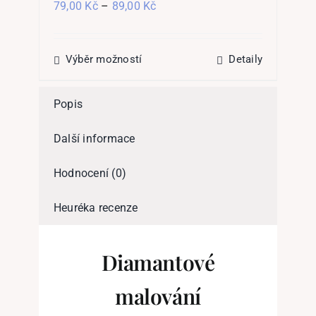
Rozpětí
79,00
Kč
–
89,00
Kč
13
cen:
79,00 Kč
až
89,00 Kč
Tento
Výběr možností
Detaily
produkt
má
více
Popis
variant.
Možnosti
Další informace
lze
vybrat
na
Hodnocení (0)
stránce
produktu
Heuréka recenze
Diamantové
malování