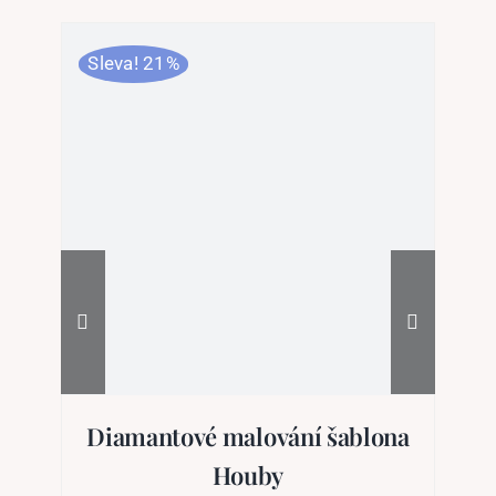
Sleva! 21%
Sl
Diamantové malování šablona
D
Houby