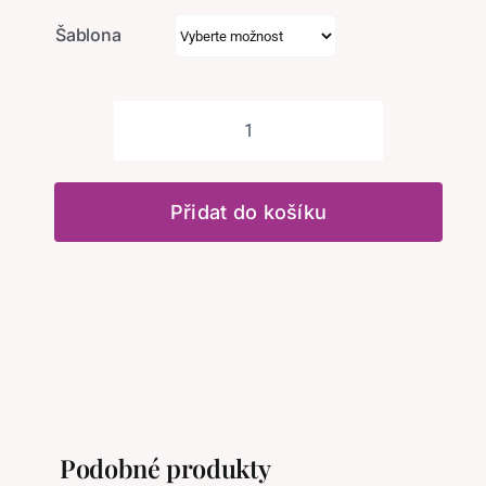
Šablona
Diamantové
malování
šablona
Přidat do košíku
Medvídek
množství
Podobné produkty