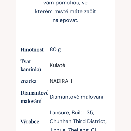
vám pomohou, ve
kterém místě máte začít
nalepovat.
Hmotnost
80 g
Tvar
Kulaté
kamínků
znacka
NADIRAH
Diamantové
Diamantové malování
malování
Lansure, Build. 35,
Výrobce
Chunhan Third District,
Jinhua, Zhejiang, CH