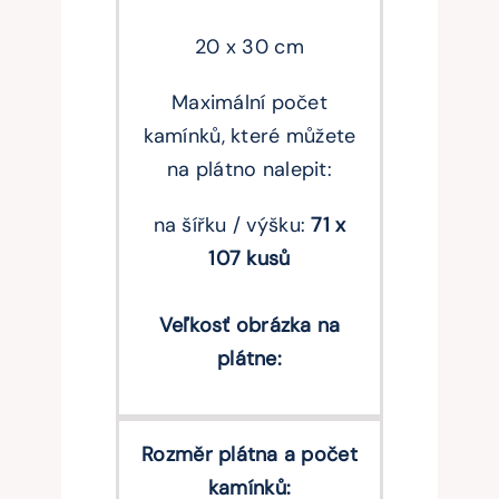
20 x 30 cm
Maximální počet
kamínků, které můžete
na plátno nalepit:
na šířku / výšku:
71 x
107 kusů
Veľkosť obrázka na
plátne:
Rozměr plátna a počet
kamínků: