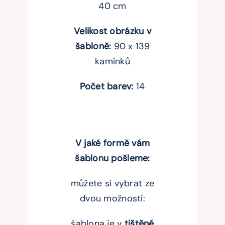
40 cm
Velikost obrázku v
šabloně:
90 x 139
kamínků
Počet barev:
14
V
jaké formě vám
šablonu pošleme:
můžete si vybrat ze
dvou možností:
šablona je v
tištěné