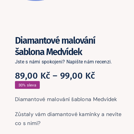
Podle kamínků
Podle skladu
Diamantové malování
Ostatní zboží
šablona Medvídek
Blog
Jste s námi spokojeni? Napište nám recenzi.
Rozpětí
89,00
Kč
–
99,00
Kč
Recenze
cen:
30% sleva
89,00 Kč
Diamantové malování šablona Medvídek
Můj účet
až
Zůstaly vám diamantové kamínky a nevíte
99,00 Kč
co s nimi?