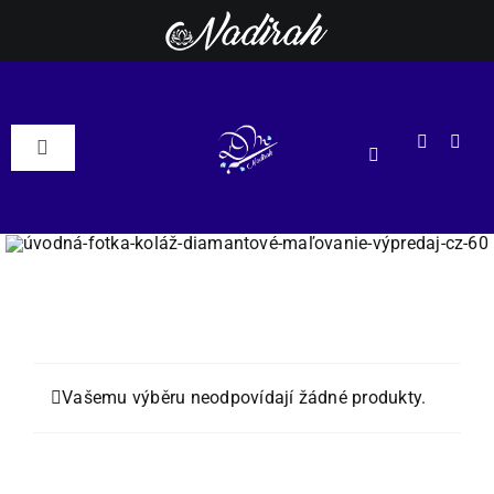
Přeskočit
na
obsah
Toggle
Navigation
DM Nadirah
ESHOP
Podle motivu
NOVÉ
Vašemu výběru neodpovídají žádné produkty.
Podle rozměrů