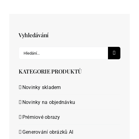
Podle kamínků
Podle skladu
Vyhledávání
Ostatní zboží
Hledat:
Blog
KATEGORIE PRODUKTŮ
Recenze
Novinky skladem
Novinky na objednávku
Můj účet
Prémiové obrazy
Generování obrázků AI