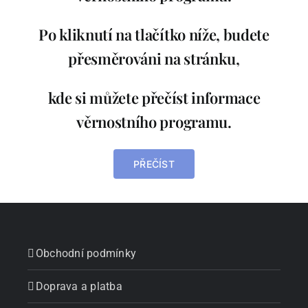
Podle kamínků
Po kliknutí na tlačítko níže, budete
Podle skladu
přesměrováni na stránku,
Ostatní zboží
kde si můžete přečíst informace
věrnostního programu.
Blog
PŘEČÍST
Recenze
Můj účet
Obchodní podmínky
Doprava a platba