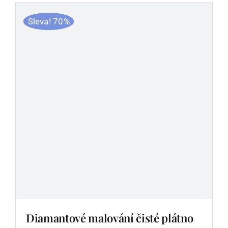
Podle kamínků
Sleva! 70%
Podle skladu
Ostatní zboží
Blog
Recenze
Můj účet
Diamantové malování čisté plátno