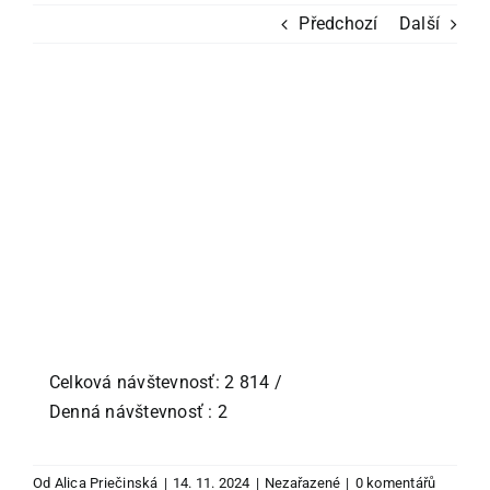
Podle kamínků
Předchozí
Další
Podle skladu
Zobrazit
Ostatní zboží
větší
obrázek
Blog
Recenze
Můj účet
Celková návštevnosť: 2 814
/
Denná návštevnosť : 2
Od
Alica Priečinská
|
14. 11. 2024
|
Nezařazené
|
0 komentářů