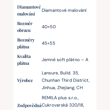
Diamantové
Diamantové malování
malování
Rozměr
40×50
obrazu
Rozměry
45×55
plátna
Kvalita
Jemné soft plátno – A
plátna
Lansure, Build. 35,
Výrobce
Chunhan Third District,
Jinhua, Zhejiang, CH
REMILA plus s.r.o.,
Cukrovarská 320/18,
Zodpovědná