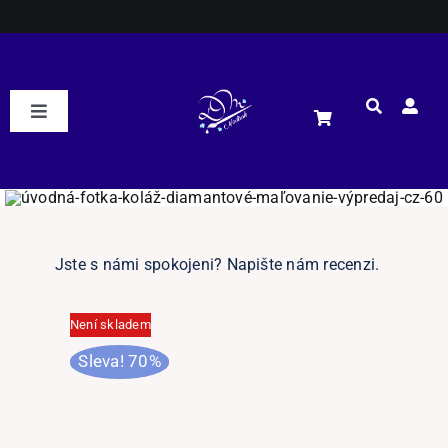
Přeskočit
na
obsah
Toggle
Navigation
DM Nadirah
ESHOP
Jste s námi spokojeni? Napište nám recenzi.
Podle motivu
NOVÉ
Není skladem
Podle rozměrů
Sleva! 70%
Podle kamínků