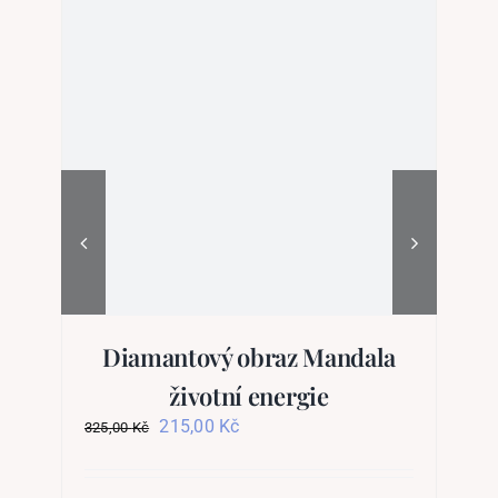
Diamantový obraz Mandala
životní energie
Původní
Aktuální
215,00
Kč
325,00
Kč
27
cena
cena
byla:
je:
325,00 Kč.
215,00 Kč.