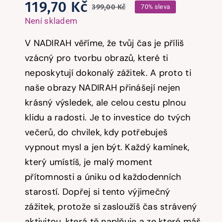
119,70
Kč
399,00
Kč
70% sleva
Původní
Aktuální
Není skladem
cena
cena
V NADIRAH věříme, že tvůj čas je příliš
byla:
je:
vzácný pro tvorbu obrazů, které ti
399,00 Kč.
119,70 Kč.
neposkytují dokonalý zážitek. A proto ti
naše obrazy NADIRAH přinášejí nejen
krásný výsledek, ale celou cestu plnou
klidu a radosti. Je to investice do tvých
večerů, do chvilek, kdy potřebuješ
vypnout mysl a jen být. Každý kamínek,
který umístíš, je malý moment
přítomnosti a úniku od každodenních
starostí.
Dopřej si tento výjimečný
zážitek, protože si zasloužíš čas strávený
aktivitou, která tě naplňuje a ze které máš