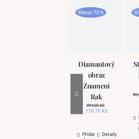
Sleva! 70%
S
Diamantový
S
obraz
Znamení
Rak
89
399,00
Kč
Původní
Aktuální
119,70
Kč
cena
cena
byla:
je:
399,00 Kč.
119,70 Kč.
Přidat
Detaily