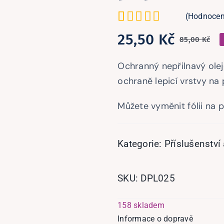
(Hodnocen
Hodnoceno
1
25,50
Kč
85,00
Kč
P
Ak
4.00
z 5
na
c
c
Ochranný nepřilnavý olej
základě
by
je
ochraně lepicí vrstvy na 
hodnocení
zákazníka
85
25
Můžete vyměnit fólii na 
Kategorie:
Příslušenství
SKU:
DPL025
158 skladem
Informace o dopravě