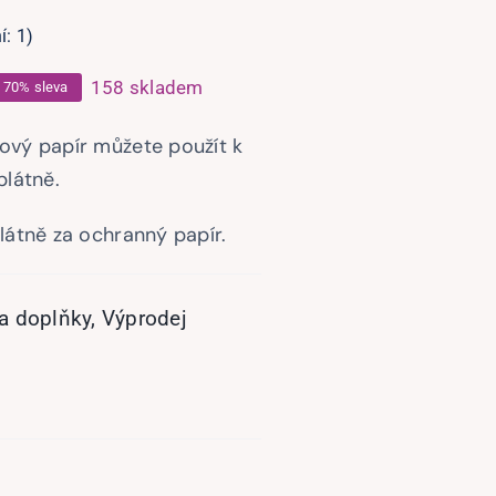
í:
1
)
158 skladem
70% sleva
ůvodní
tuální
ena
ena
ový papír můžete použít k
la:
:
plátně.
,00 Kč.
,50 Kč.
plátně za ochranný papír.
 a doplňky
,
Výprodej