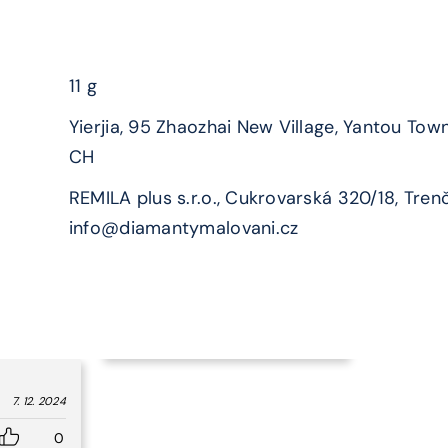
11 g
Yierjia, 95 Zhaozhai New Village, Yantou Town,
CH
REMILA plus s.r.o., Cukrovarská 320/18, Tren
info@diamantymalovani.cz
7. 12. 2024
0