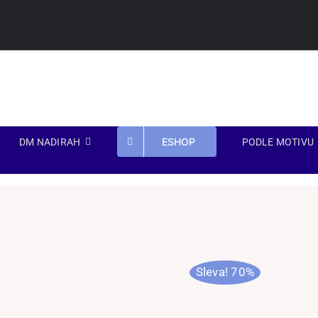
Přeskočit
na
obsah
ESHOP
DM NADIRAH
PODLE MOTIVU
Sleva! 70%