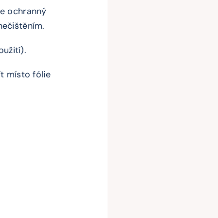
ete ochranný
nečištěním.
užití).
t místo fólie