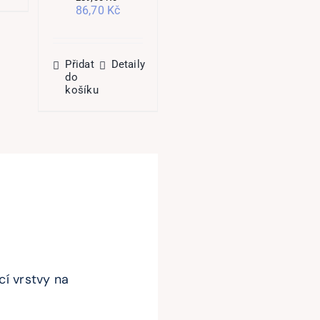
košíku
Původní
Aktuální
86,70
Kč
cena
cena
byla:
je:
289,00 Kč.
86,70 Kč.
Přidat
Detaily
do
košíku
cí vrstvy na