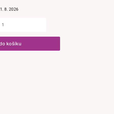
1. 8. 2026
Ochranný
nepřilnavý
papír
 do košíku
množství