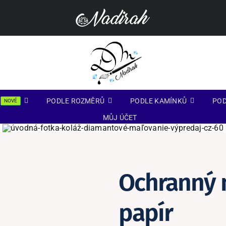
PODLE ROZMĚRŮ
PODLE KAMÍNKŮ
POD
NOVÉ
MŮJ ÚČET
Ochranný 
papír