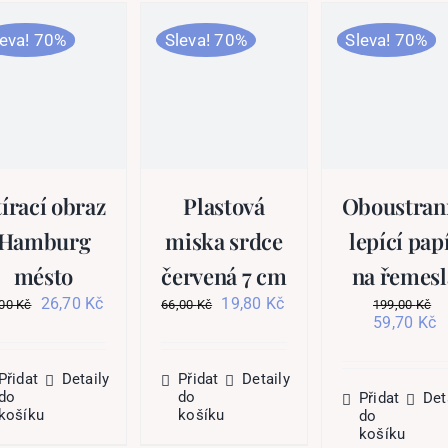
leva! 70%
Sleva! 70%
Sleva! 70%
tírací obraz
Plastová
Oboustran
Hamburg
miska srdce
lepící pap
mésto
červená 7 cm
na řemesl
Původní
Aktuální
Původní
Aktuální
26,70
Kč
19,80
Kč
,00
Kč
66,00
Kč
199,00
Kč
cena
cena
cena
cena
Původní
A
59,70
Kč
byla:
je:
byla:
je:
cena
c
89,00 Kč.
26,70 Kč.
66,00 Kč.
19,80 Kč.
byla:
je
199,00 Kč
5
Přidat
Detaily
Přidat
Detaily
do
do
Přidat
Det
košíku
košíku
do
košíku