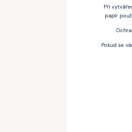
Při vytváře
papír použ
Ochran
Pokud se vám