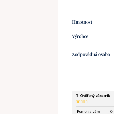
Hmotnost
Výrobce
Zodpovědná osoba
Ověřený zákazník
Hodnocení
4
z 5
Pomohla vám
0