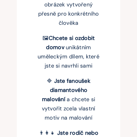
obrázek vytvořený
přesně pro konkrétního
člověka
🖼️
Chcete si ozdobit
domov
unikátním
uměleckým dílem, které
jste si navrhli sami
🔷
Jste fanoušek
diamantového
malování
a chcete si
vytvořit zcela vlastní
motiv na malování
👨‍👩‍👧
Jste rodič nebo