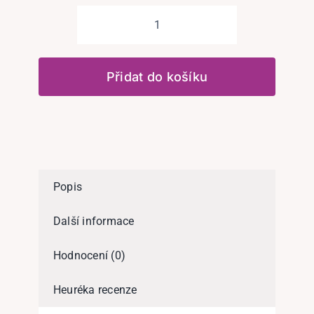
Vygenerujte
si
vlastní
Přidat do košíku
obrázky
pomocí
AI
-
50ks
množství
Popis
Další informace
Hodnocení (0)
Heuréka recenze