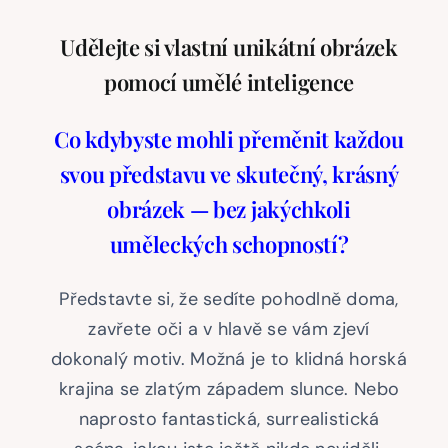
Udělejte si vlastní unikátní obrázek
Podle skladu
pomocí umělé inteligence
Ostatní zboží
Co kdybyste mohli přeměnit každou
svou představu ve skutečný, krásný
Blog
obrázek — bez jakýchkoli
uměleckých schopností?
Recenze
Představte si, že sedíte pohodlně doma,
Můj účet
zavřete oči a v hlavě se vám zjeví
dokonalý motiv. Možná je to klidná horská
krajina se zlatým západem slunce. Nebo
naprosto fantastická, surrealistická