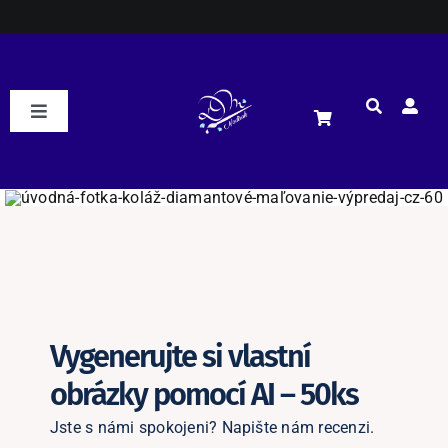
Přeskočit
na
obsah
Toggle
Navigation
DM Nadirah
ESHOP
Podle motivu
NOVÉ
Vygenerujte si vlastní
Podle rozměrů
obrázky pomocí AI – 50ks
Podle kamínků
Jste s námi spokojeni? Napište nám recenzi.