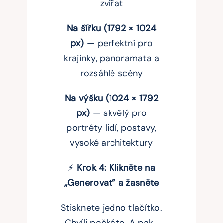
zvířat
Na šířku (1792 × 1024
px)
— perfektní pro
krajinky, panoramata a
rozsáhlé scény
Na výšku (1024 × 1792
px)
— skvělý pro
portréty lidí, postavy,
vysoké architektury
⚡
Krok 4: Klikněte na
„Generovat” a žasněte
Stisknete jedno tlačítko.
Chvíli počkáte. A pak…