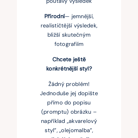
poutavý výsledek
Přírodní
— jemnější,
realističtější výsledek,
bližší skutečným
fotografiím
Chcete ještě
konkrétnější styl?
Žádný problém!
Jednoduše jej dopište
přímo do popisu
(promptu) obrázku –
například „akvarelový
styl”, „olejomalba”,