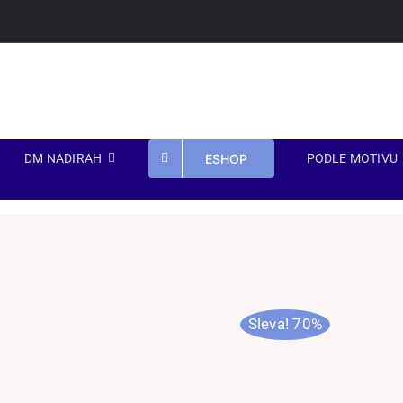
Přeskočit
na
obsah
ESHOP
DM NADIRAH
PODLE MOTIVU
Sleva! 70%