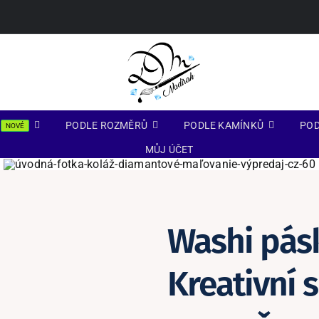
PODLE ROZMĚRŮ
PODLE KAMÍNKŮ
POD
NOVÉ
MŮJ ÚČET
Washi pásk
Kreativní 