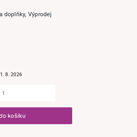
 a doplňky
,
Výprodej
1. 8. 2026
Washi
páska
6ks:
 do košíku
Kreativní
společník