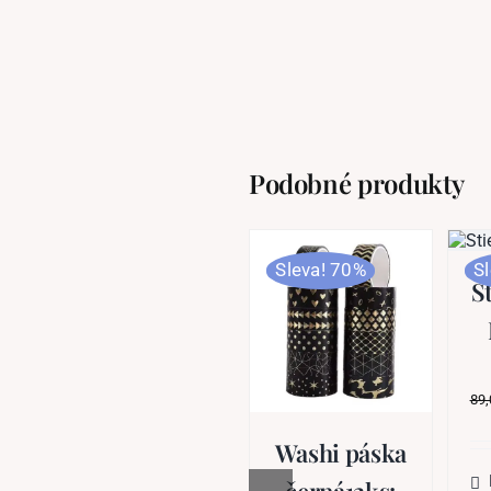
Podobné produkty
Sleva! 70%
S
S
89
Washi páska
černá12ks: