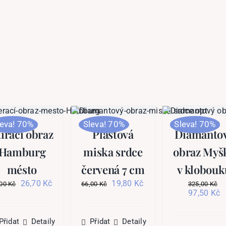
leva! 70%
Sleva! 70%
Sleva! 70%
tírací obraz
Plastová
Diamanto
Hamburg
miska srdce
obraz Myš
mésto
červená 7 cm
v klobouk
Původní
Aktuální
Původní
Aktuální
26,70
Kč
19,80
Kč
,00
Kč
66,00
Kč
325,00
Kč
cena
cena
cena
cena
Původní
A
97,50
Kč
byla:
je:
byla:
je:
cena
c
89,00 Kč.
26,70 Kč.
66,00 Kč.
19,80 Kč.
byla:
je
325,00 Kč
9
Přidat
Detaily
Přidat
Detaily