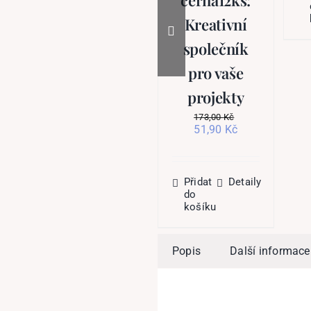
Kreativní
společník
pro vaše
projekty
173,00
Kč
Původní
Aktuální
51,90
Kč
cena
cena
byla:
je:
173,00 Kč.
51,90 Kč.
Přidat
Detaily
do
košíku
Popis
Další informace