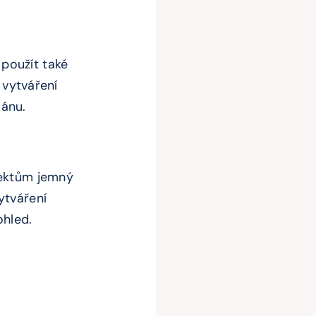
použít také
 vytváření
lánu.
jektům jemný
ytváření
ohled.