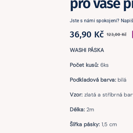
pro vaše p
Jste s námi spokojeni? Napiš
36,90
Kč
123,00
Kč
P
A
c
c
WASHI PÁSKA
b
je
Počet kusů:
6ks
1
3
Podkladová barva:
bílá
Vzor:
zlatá a stříbrná ba
Délka:
2m
Šířka pásky:
1,5 cm