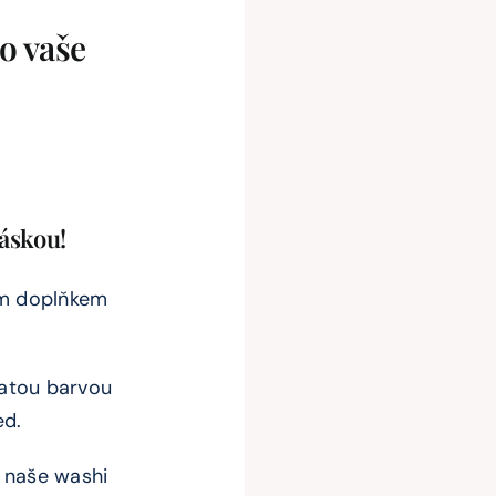
o vaše
páskou!
ým doplňkem
latou barvou
ed.
, naše washi