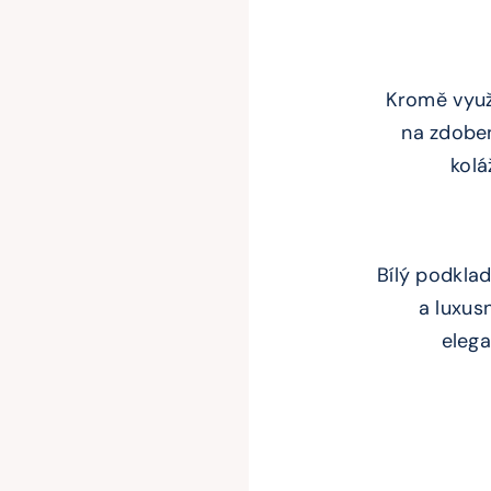
Kromě využ
na zdoben
kolá
Bílý podkla
a luxus
elega