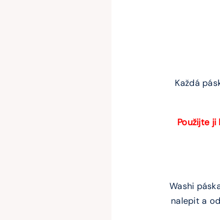
Každá páska
Použijte j
Washi páska
nalepit a od