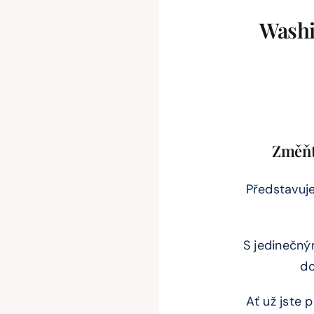
Washi
Změňte
Představuj
S jedinečný
do
Ať už jste 