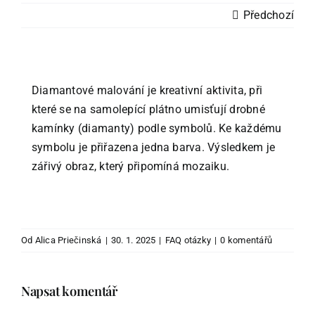
Podle kamínků
Předchozí
Podle skladu
Diamantové malování je kreativní aktivita, při
Ostatní zboží
které se na samolepící plátno umisťují drobné
kamínky (diamanty) podle symbolů. Ke každému
Blog
symbolu je přiřazena jedna barva. Výsledkem je
zářivý obraz, který připomíná mozaiku.
Recenze
Můj účet
Od
Alica Priečinská
|
30. 1. 2025
|
FAQ otázky
|
0 komentářů
Napsat komentář