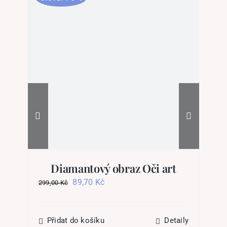
Diamantový obraz Oči art
Původní
Aktuální
89,70
Kč
299,00
Kč
cena
cena
byla:
je:
28
299,00 Kč.
89,70 Kč.
Přidat do košíku
Detaily