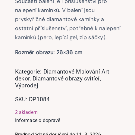
Součástí balení je i příslušenství pro
nalepení kamínků. V balení jsou
pryskyřičné diamantové kamínky a
ostatní příslušenství, potřebné k nalepení
kamínků (pero, lepící gel, zip sáčky).
Rozměr obrazu: 26×36 cm
Kategorie:
Diamantové Malování Art
dekor
,
Diamantové obrazy svítící
,
Výprodej
SKU:
DP1084
2 skladem
Informace o dopravě
Predpokládané doručení do 11. 8. 2026