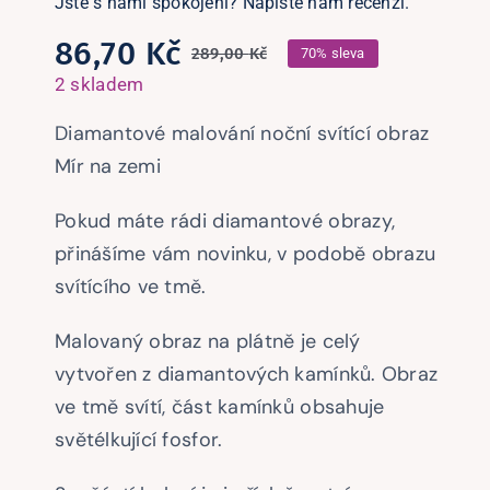
Podle kamínků
Jste s námi spokojeni? Napište nám recenzi.
86,70
Kč
289,00
Kč
70% sleva
Původní
Aktuální
Podle skladu
2 skladem
cena
cena
Diamantové malování noční svítící obraz
byla:
je:
Ostatní zboží
Mír na zemi
289,00 Kč.
86,70 Kč.
Pokud máte rádi diamantové obrazy,
Blog
přinášíme vám novinku, v podobě obrazu
svítícího ve tmě.
Recenze
Malovaný obraz na plátně je celý
Můj účet
vytvořen z diamantových kamínků. Obraz
ve tmě svítí, část kamínků obsahuje
světélkující fosfor.