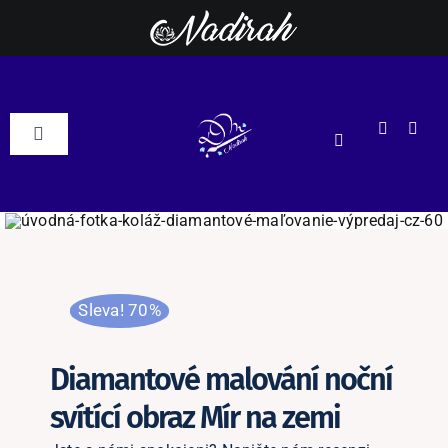
Přeskočit
na
obsah
Toggle
Navigation
DM Nadirah
ESHOP
Sleva! 70%
Podle motivu
NOVÉ
Diamantové malování noční
Podle rozměrů
svítící obraz Mír na zemi