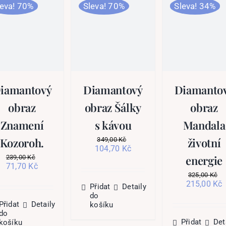
leva! 70%
Sleva! 70%
Sleva! 34%
iamantový
Diamantový
Diamanto
obraz
obraz Šálky
obraz
Znamení
s kávou
Mandala
Kozoroh.
životní
349,00
Kč
Původní
Aktuální
104,70
Kč
cena
cena
energie
239,00
Kč
Původní
Aktuální
71,70
Kč
byla:
je:
cena
cena
325,00
Kč
349,00 Kč.
104,70 Kč.
Původní
A
215,00
Kč
byla:
je:
Přidat
Detaily
cena
239,00 Kč.
71,70 Kč.
do
byla:
j
Přidat
Detaily
košíku
325,00 Kč.
2
do
Přidat
Det
košíku