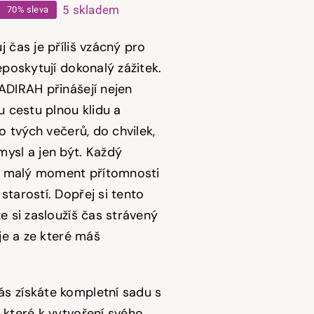
5 skladem
70% sleva
ůvodní
ktuální
ena
ena
 čas je příliš vzácný pro
yla:
:
eposkytují dokonalý zážitek.
ADIRAH přinášejí nejen
75,00 Kč.
2,50 Kč.
u cestu plnou klidu a
do tvých večerů, do chvilek,
ysl a jen být. Každý
je malý moment přítomnosti
starostí.
Dopřej si tento
e si zasloužíš čas strávený
uje a ze které máš
s získáte kompletní sadu s
 které k vytvoření svého