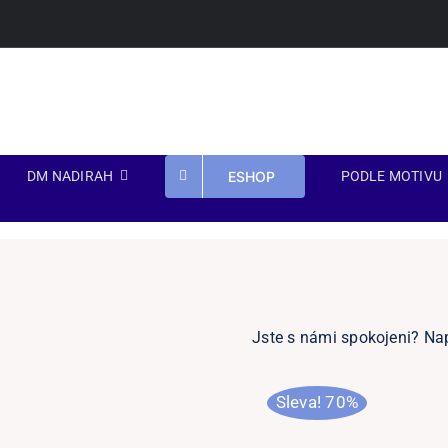
Přeskočit
na
obsah
ESHOP
DM NADIRAH
PODLE MOTIVU
Jste s námi spokojeni? Na
Sleva! 70%