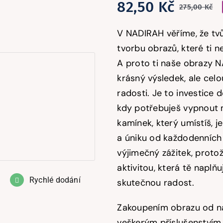
82,50
Kč
275,00
Kč
P
A
c
c
V NADIRAH věříme, že tvůj
b
je
tvorbu obrazů, které ti n
A proto ti naše obrazy N
2
8
krásný výsledek, ale celo
radosti. Je to investice 
kdy potřebuješ vypnout m
kamínek, který umístíš, 
a úniku od každodenních 
výjimečný zážitek, protož
aktivitou, která tě naplň
Rychlé dodání
skutečnou radost.
Zakoupením obrazu od ná
veškerým příslušenstvím,