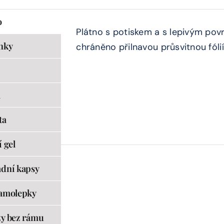
o
Plátno s potiskem a s lepivým pov
nky
chráněno přilnavou průsvitnou fólií
a
ta
 gel
dní kapsy
amolepky
y bez rámu