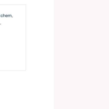
rchem,
.