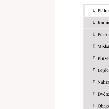
Plátn
Kamí
Pero
Misk
Pinze
Lepicí
Náhra
Dvě s
Obraz