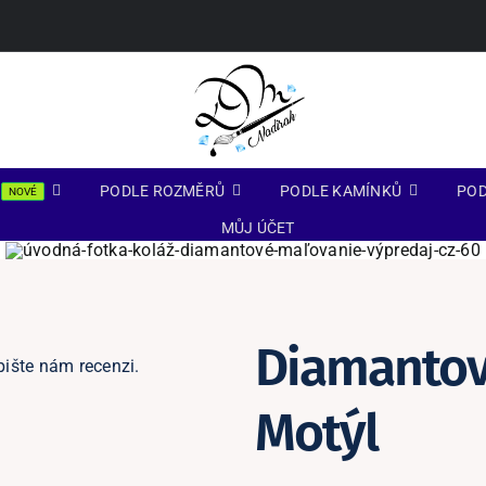
PODLE ROZMĚRŮ
PODLE KAMÍNKŮ
POD
NOVÉ
MŮJ ÚČET
Diamantov
pište nám recenzi.
Motýl