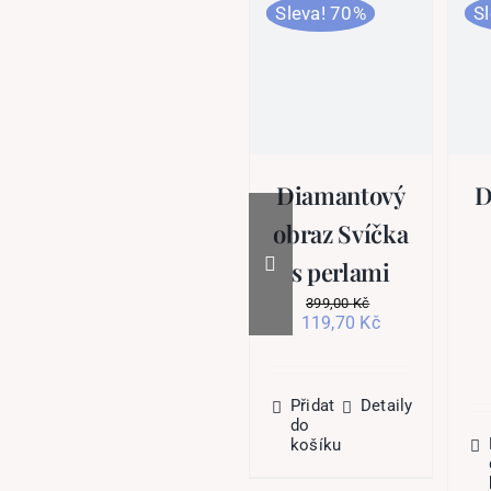
Sleva! 70%
S
Diamantový
D
obraz Svíčka
s perlami
399,00
Kč
Původní
Aktuální
119,70
Kč
cena
cena
byla:
je:
399,00 Kč.
119,70 Kč.
Přidat
Detaily
do
košíku