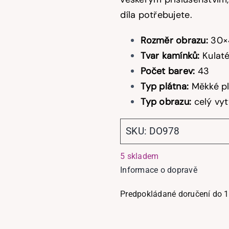
díla potřebujete.
Rozměr obrazu:
30×
Tvar kamínků:
Kulat
Počet barev:
43
Typ plátna:
Měkké p
Typ obrazu:
celý vy
SKU:
DO978
5 skladem
Informace o dopravě
Predpokládané doručení do 1