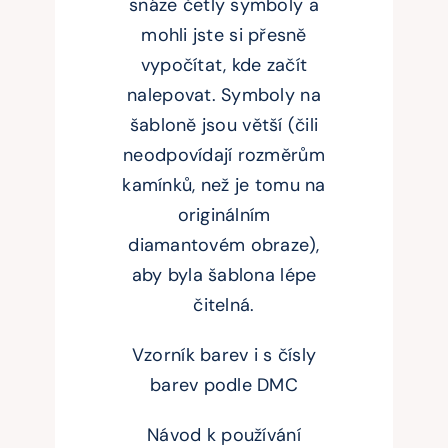
snáze četly symboly a
mohli jste si přesně
vypočítat, kde začít
nalepovat. Symboly na
šabloně jsou větší (čili
neodpovídají rozměrům
kamínků, než je tomu na
originálním
diamantovém obraze),
aby byla šablona lépe
čitelná.
Vzorník barev i s čísly
barev podle DMC
Návod k používání