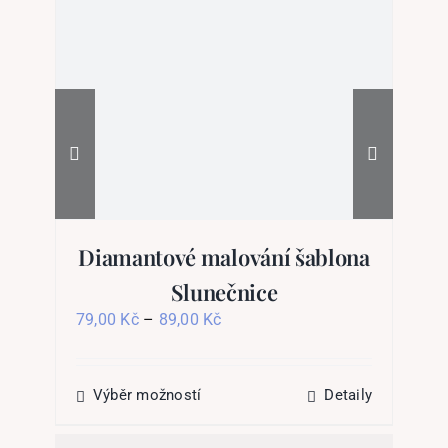
Diamantové malování šablona
D
Slunečnice
Rozpětí
79,00
Kč
–
89,00
Kč
85
cen:
79,00 Kč
až
89,00 Kč
Tento
Výběr možností
Detaily
produkt
má