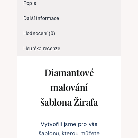
více
Popis
variant.
Možnosti
Další informace
lze
vybrat
na
Hodnocení (0)
stránce
produktu
Heuréka recenze
Diamantové
malování
šablona Žirafa
Vytvořili jsme pro vás
šablonu, kterou můžete