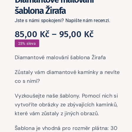
šablona Žirafa
Jste s námi spokojeni? Napište nám recenzi.
Rozpětí
85,00
Kč
–
95,00
Kč
cen:
23% sleva
85,00 Kč
Diamantové malování šablona Žirafa
až
Zůstaly vám diamantové kamínky a nevíte
95,00 Kč
co s nimi?
Vyzkoušejte naše šablony. Pomocí nich si
vytvoříte obrázky ze zbývajících kamínků,
které vám zůstaly z jiných obrazů.
Šablona je vhodná pro rozměr plátna: 30