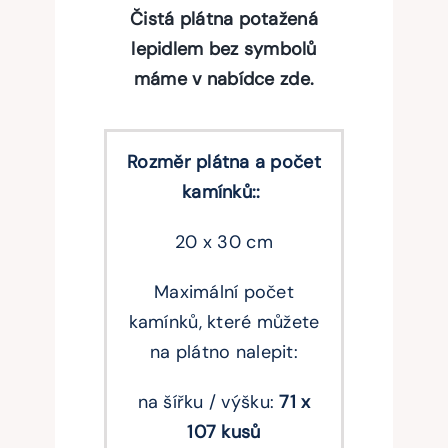
Čistá plátna potažená
lepidlem bez symbolů
máme v nabídce zde.
Rozměr plátna a počet
kamínků::
20 x 30 cm
Maximální počet
kamínků, které můžete
na plátno nalepit:
na šířku / výšku:
71 x
107 kusů