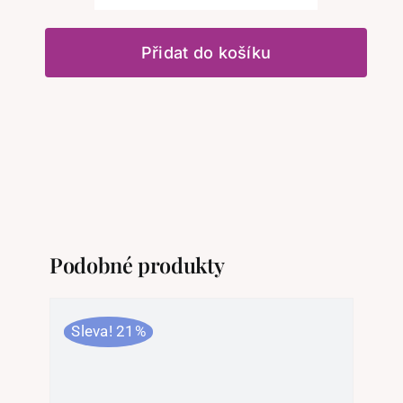
malování
šablona
Přidat do košíku
Žirafa
množství
Podobné produkty
Sleva! 21%
Sl