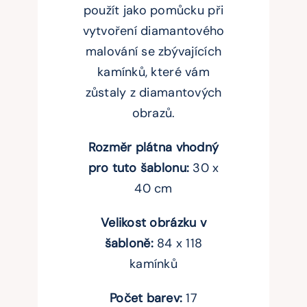
použít jako pomůcku při
vytvoření diamantového
malování se zbývajících
kamínků, které vám
zůstaly z diamantových
obrazů.
Rozměr plátna vhodný
pro tuto šablonu:
30 x
40 cm
Velikost obrázku v
šabloně:
84 x 118
kamínků
Počet barev:
17