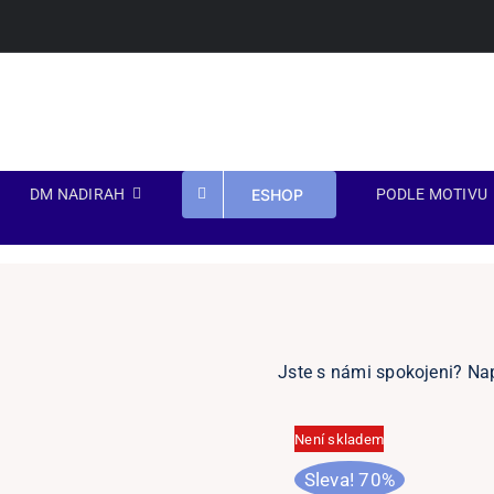
Přeskočit
na
obsah
ESHOP
DM NADIRAH
PODLE MOTIVU
Jste s námi spokojeni? Na
Není skladem
Sleva! 70%