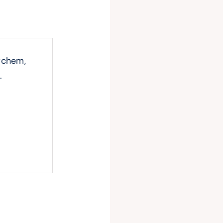
rchem,
.