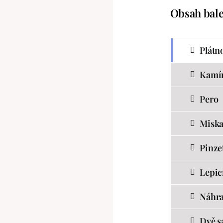
Obsah bale
Plátn
Kamí
Pero
Misk
Pinze
Lepicí
Náhra
Dvě s