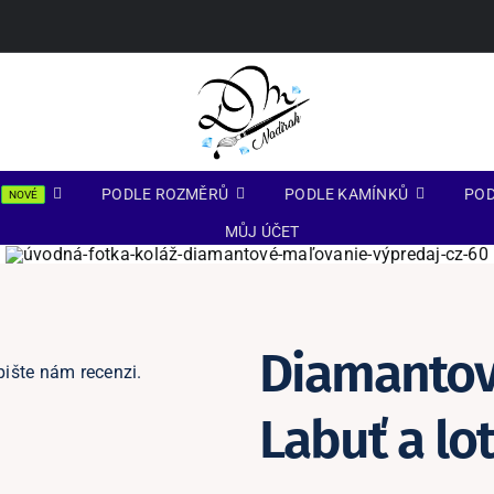
PODLE ROZMĚRŮ
PODLE KAMÍNKŮ
POD
NOVÉ
MŮJ ÚČET
Diamantov
pište nám recenzi.
Labuť a lo