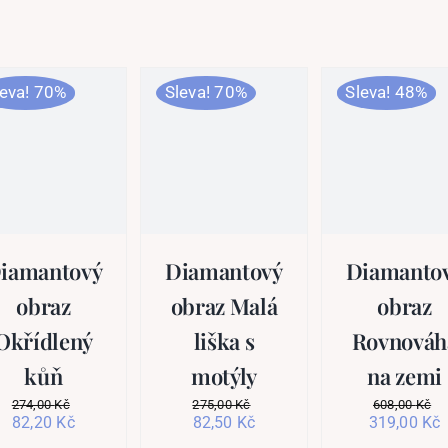
leva! 70%
Sleva! 70%
Sleva! 48%
iamantový
Diamantový
Diamanto
obraz
obraz Malá
obraz
Okřídlený
liška s
Rovnováh
kůň
motýly
na zemi
274,00
Kč
275,00
Kč
608,00
Kč
Původní
Aktuální
Původní
Aktuální
Původní
A
82,20
Kč
82,50
Kč
319,00
Kč
cena
cena
cena
cena
cena