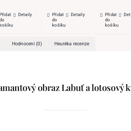
byla:
je:
byla:
je:
byla:
j
274,00 Kč.
82,20 Kč.
275,00 Kč.
82,50 Kč.
608,00 Kč.
3
Přidat
Detaily
Přidat
Detaily
Přidat
Det
do
do
do
košíku
košíku
košíku
Hodnocení (0)
Heuréka recenze
amantový obraz Labuť a lotosový k