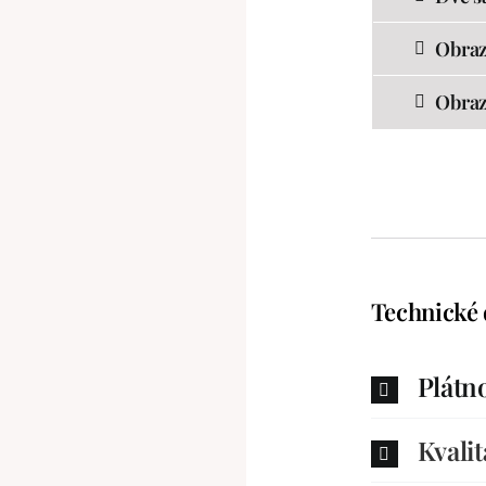
Obraz
Obraz
Technické 
Plátn
Kvalit