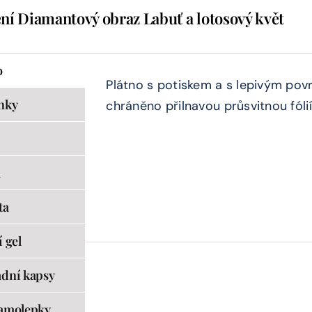
ní Diamantový obraz Labuť a lotosový květ
o
Plátno s potiskem a s lepivým pov
nky
chráněno přilnavou průsvitnou fólií
a
ta
 gel
dní kapsy
amolepky