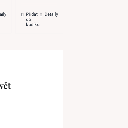
e:
byla:
je:
Přidat
Detaily
19,00 Kč.
349,00 Kč.
104,70 Kč.
do
aily
Přidat
Detaily
košíku
do
košíku
vět