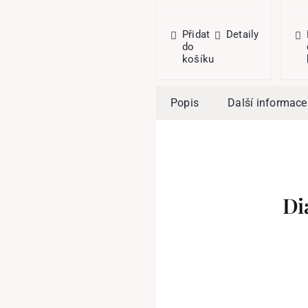
byla:
je:
239,00 Kč.
71,70 Kč.
Přidat
Detaily
do
košíku
Popis
Další informace
Di