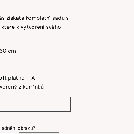
s získáte kompletní sadu s
 které k vytvoření svého
60 cm
é
ft plátno – A
tvořený z kamínků
ladnění obrazu?