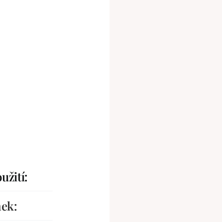
užití:
nek: