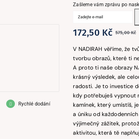
Zašleme vám zprávu po nask
172,50
Kč
575,00
Kč
V NADIRAH věříme, že tvůj
j
tvorbu obrazů, které ti n
A proto ti naše obrazy N
krásný výsledek, ale celo
radosti. Je to investice 
kdy potřebuješ vypnout m
Rychlé dodání
kamínek, který umístíš, 
a úniku od každodenních 
výjimečný zážitek, protož
aktivitou, která tě naplň