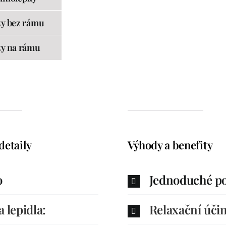
y bez rámu
y na rámu
detaily
Výhody a benefity
o
Jednoduché po
a lepidla:
Relaxační úči