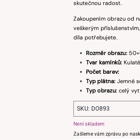
skutečnou radost.
Zakoupením obrazu od ná
veškerým příslušenstvím,
díla potřebujete.
Rozměr obrazu:
50×
Tvar kamínků:
Kulat
Počet barev:
Typ plátna:
Jemné so
Typ obrazu:
celý vy
SKU:
DO893
Není skladem
Zašleme vám zprávu po nask