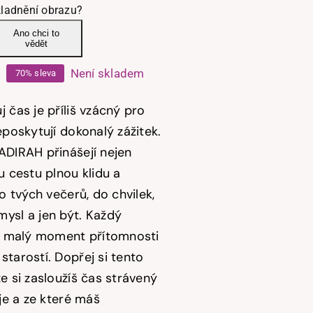
ladnění obrazu?
Ano chci to
vědět
Není skladem
70% sleva
Původní
Aktuální
cena
cena
 čas je příliš vzácný pro
byla:
e:
eposkytují dokonalý zážitek.
ADIRAH přinášejí nejen
575,00 Kč.
172,50 Kč.
u cestu plnou klidu a
do tvých večerů, do chvilek,
ysl a jen být. Každý
je malý moment přítomnosti
starostí.
Dopřej si tento
e si zasloužíš čas strávený
uje a ze které máš