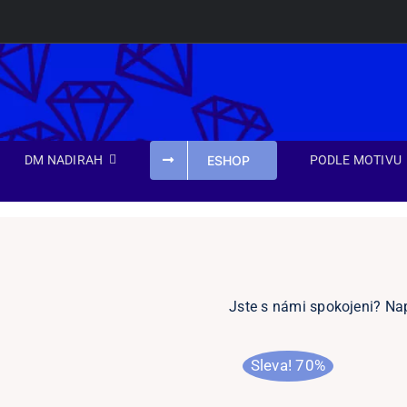
Přeskočit
na
obsah
ESHOP
DM NADIRAH
PODLE MOTIVU
Jste s námi spokojeni? Na
Sleva! 70%