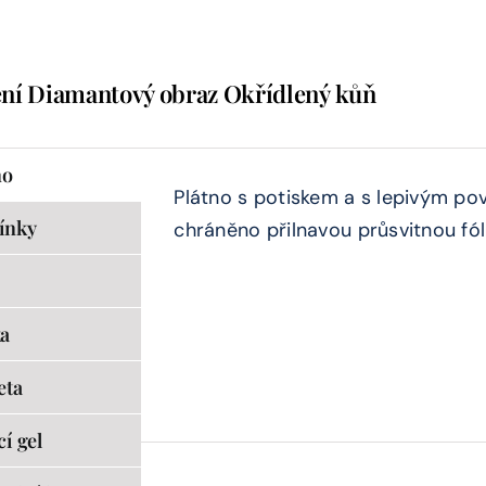
ní Diamantový obraz Okřídlený kůň
no
Plátno s potiskem a s lepivým po
ínky
chráněno přilnavou průsvitnou fóli
a
eta
cí gel