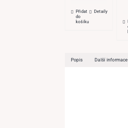
byla:
je:
593,00 Kč.
329,00 Kč.
Přidat
Detaily
do
košíku
Popis
Další informace