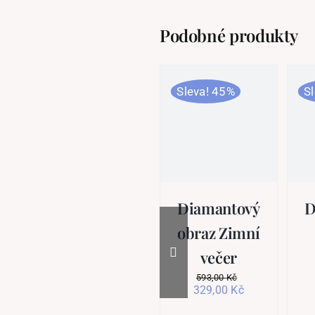
Podobné produkty
Sleva! 45%
S
Diamantový
D
obraz Zimní
večer
593,00
Kč
Původní
Aktuální
329,00
Kč
cena
cena