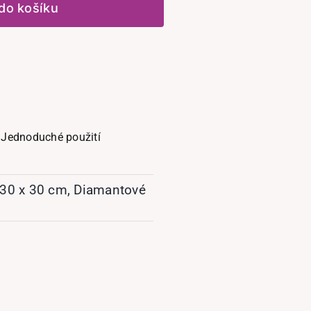
obraz
 do košíku
Okřídlený
kůň
množství
Jednoduché použití
30 x 30 cm
,
Diamantové