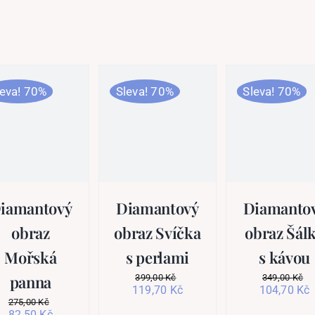
leva! 70%
Sleva! 70%
Sleva! 70%
iamantový
Diamantový
Diamanto
obraz
obraz Svíčka
obraz Šál
Mořská
s perlami
s kávou
panna
399,00
Kč
349,00
Kč
Původní
Aktuální
Původní
A
119,70
Kč
104,70
Kč
cena
cena
cena
275,00
Kč
Původní
Aktuální
82,50
Kč