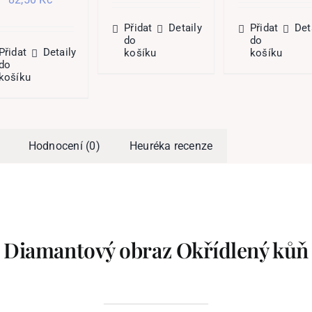
byla:
je:
byla:
j
cena
cena
399,00 Kč.
119,70 Kč.
349,00 Kč.
1
byla:
je:
Přidat
Detaily
Přidat
Det
275,00 Kč.
82,50 Kč.
do
do
Přidat
Detaily
košíku
košíku
do
košíku
Hodnocení (0)
Heuréka recenze
Diamantový obraz Okřídlený kůň