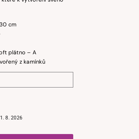
30 cm
é
ft plátno – A
tvořený z kamínků
1. 8. 2026
Diamantový