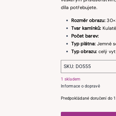
díla potřebujete.
Rozměr obrazu:
30×
Tvar kamínků:
Kulat
Počet barev:
Typ plátna:
Jemné so
Typ obrazu:
celý vy
SKU:
DO555
1 skladem
Informace o dopravě
Predpokládané doručení do 1