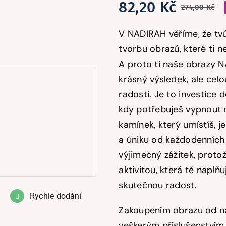
82,20
Kč
274,00
Kč
P
A
c
c
V NADIRAH věříme, že tvůj
b
je
tvorbu obrazů, které ti n
A proto ti naše obrazy N
2
8
krásný výsledek, ale celo
radosti. Je to investice 
kdy potřebuješ vypnout m
kamínek, který umístíš, 
a úniku od každodenních 
výjimečný zážitek, protož
aktivitou, která tě naplň
skutečnou radost.
Rychlé dodání
Zakoupením obrazu od ná
veškerým příslušenstvím,