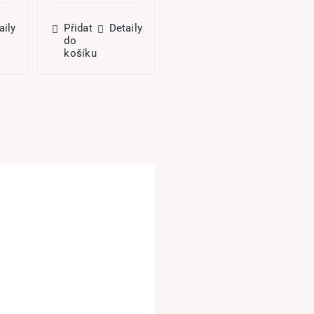
e:
byla:
je:
cena
cena
04,70 Kč.
399,00 Kč.
119,70 Kč.
byla:
je:
aily
Přidat
Detaily
399,00 Kč.
119,70 Kč.
do
Přidat
Detaily
košíku
do
košíku