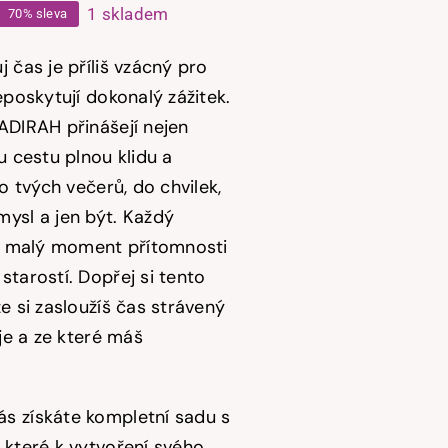
1 skladem
70% sleva
ůvodní
ktuální
ena
ena
 čas je příliš vzácný pro
yla:
:
eposkytují dokonalý zážitek.
ADIRAH přinášejí nejen
74,00 Kč.
2,20 Kč.
u cestu plnou klidu a
do tvých večerů, do chvilek,
ysl a jen být. Každý
je malý moment přítomnosti
starostí.
Dopřej si tento
e si zasloužíš čas strávený
uje a ze které máš
s získáte kompletní sadu s
 které k vytvoření svého