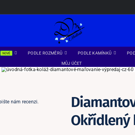
PODLE ROZMĚRŮ
PODLE KAMÍNKŮ
POD
NOVÉ
MŮJ ÚČET
Diamantov
pište nám recenzi.
Okřídlený