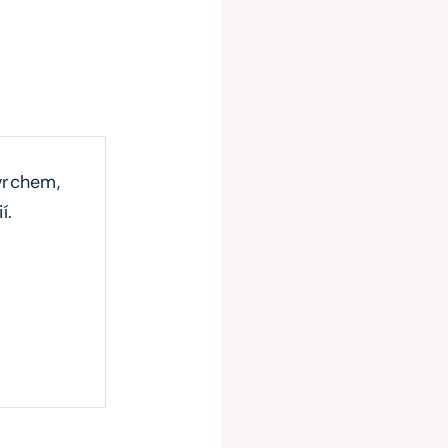
vrchem,
í.