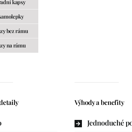
adní kapsy
samolepky
zy bez rámu
zy na rámu
detaily
Výhody a benefity
o
Jednoduché po