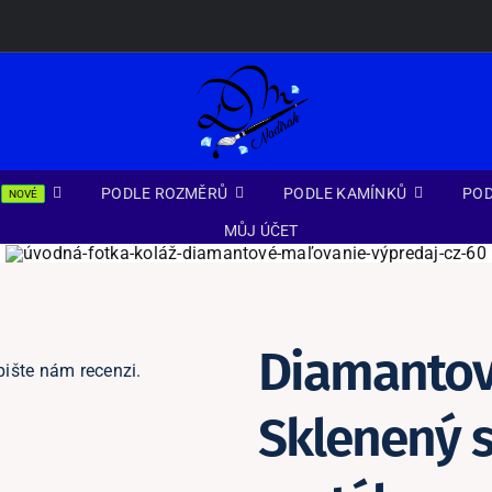
PODLE ROZMĚRŮ
PODLE KAMÍNKŮ
POD
NOVÉ
MŮJ ÚČET
Diamantov
pište nám recenzi.
Sklenený s