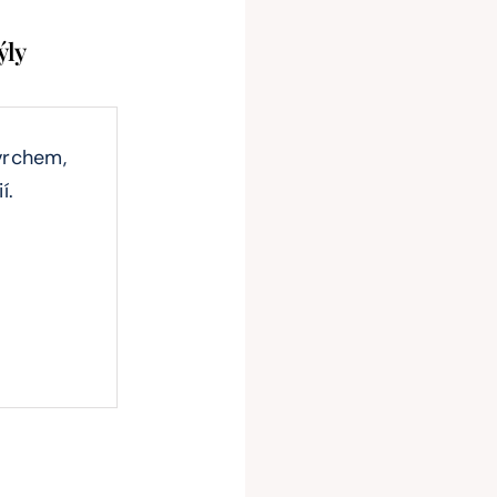
ýly
vrchem,
í.