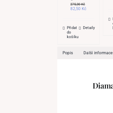
275,00
Kč
Původní
Aktuální
82,50
Kč
cena
cena
byla:
je:
275,00 Kč.
82,50 Kč.
Přidat
Detaily
do
košíku
Popis
Další informace
Diama