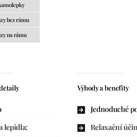
samolepky
zy bez rámu
zy na rámu
detaily
Výhody a benefity
o
Jednoduché po
a lepidla:
Relaxační úči