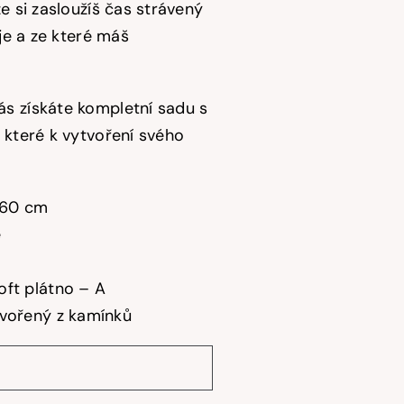
e si zasloužíš čas strávený
uje a ze které máš
s získáte kompletní sadu s
 které k vytvoření svého
60 cm
é
ft plátno – A
tvořený z kamínků