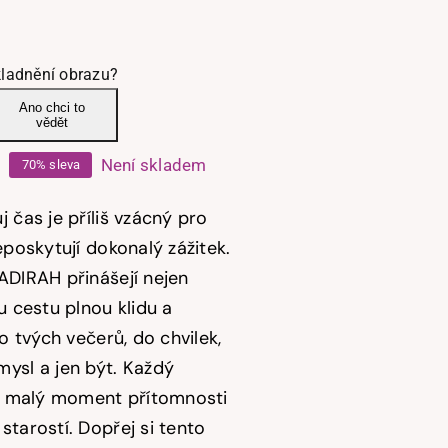
ladnění obrazu?
Ano chci to
vědět
Není skladem
70% sleva
Původní
Aktuální
cena
cena
 čas je příliš vzácný pro
byla:
e:
eposkytují dokonalý zážitek.
ADIRAH přinášejí nejen
575,00 Kč.
172,50 Kč.
u cestu plnou klidu a
do tvých večerů, do chvilek,
ysl a jen být. Každý
je malý moment přítomnosti
starostí.
Dopřej si tento