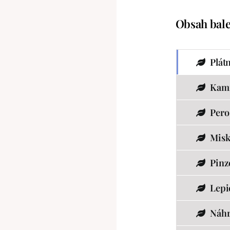
Obsah bale
Plát
Kam
Pero
Misk
Pinz
Lepi
Náhr