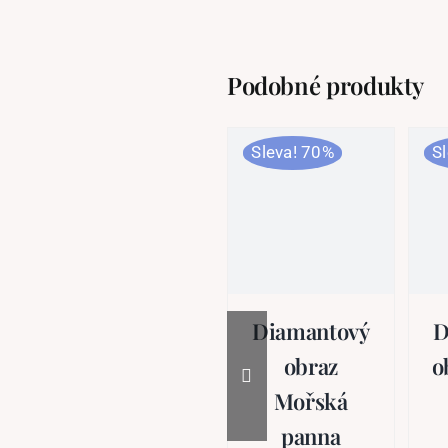
Podobné produkty
Sleva! 70%
S
Diamantový
D
obraz
o
Mořská
panna