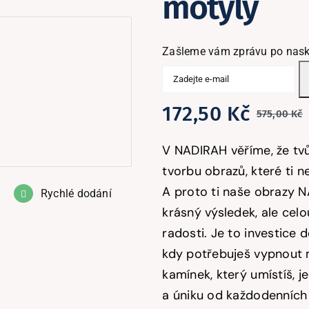
motýly
Zašleme vám zprávu po nask
172,50
Kč
575,00
Kč
V NADIRAH věříme, že tvůj
j
tvorbu obrazů, které ti n
A proto ti naše obrazy N
Rychlé dodání
krásný výsledek, ale celo
radosti. Je to investice 
kdy potřebuješ vypnout m
kamínek, který umístíš, 
a úniku od každodenních 