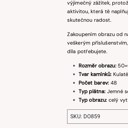
výjimečný zážitek, protož
aktivitou, která tě naplň
skutečnou radost.
Zakoupením obrazu od ná
veškerým příslušenstvím,
díla potřebujete.
Rozměr obrazu:
50×
Tvar kamínků:
Kulat
Počet barev:
48
Typ plátna:
Jemné so
Typ obrazu:
celý vy
SKU:
DO859