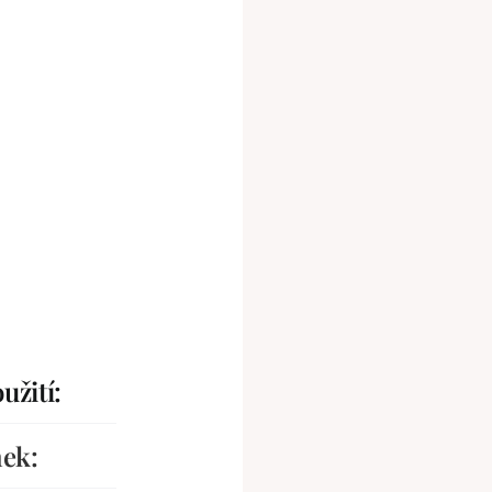
užití:
nek: