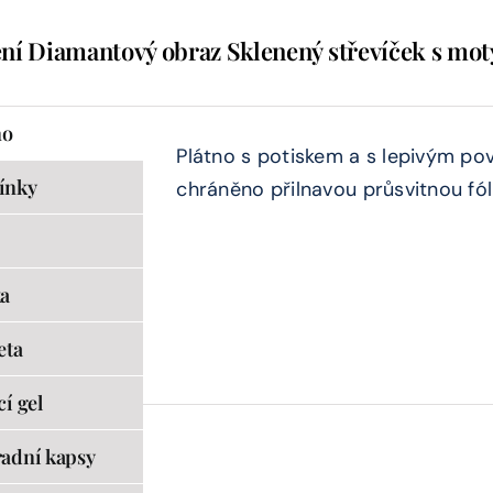
ní Diamantový obraz Sklenený střevíček s mot
no
Plátno s potiskem a s lepivým po
ínky
chráněno přilnavou průsvitnou fóli
a
eta
cí gel
adní kapsy