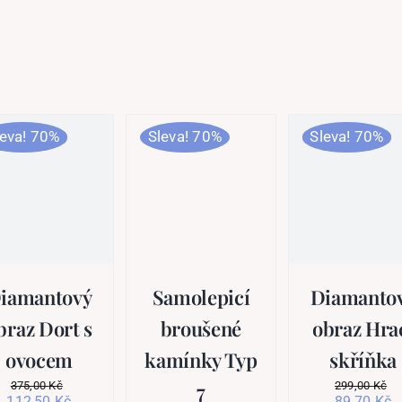
leva! 70%
Sleva! 70%
Sleva! 70%
iamantový
Samolepicí
Diamanto
braz Dort s
broušené
obraz Hra
ovocem
kamínky Typ
skříňka
7
375,00
Kč
299,00
Kč
Původní
Aktuální
Původní
A
112,50
Kč
89,70
Kč