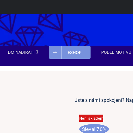
Přeskočit
na
obsah
ESHOP
DM NADIRAH
PODLE MOTIVU
Jste s námi spokojeni? Na
Není skladem
Sleva! 70%