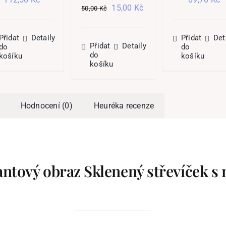
Původní
Aktuální
15,00
Kč
cena
cena
cena
c
50,00
Kč
cena
cena
byla:
je:
byla:
je
byla:
je:
375,00 Kč.
112,50 Kč.
299,00 Kč
8
50,00 Kč.
15,00 Kč.
Přidat
Detaily
Přidat
Det
Přidat
Detaily
do
do
do
košíku
košíku
košíku
Hodnocení (0)
Heuréka recenze
ntový obraz Sklenený střevíček s 