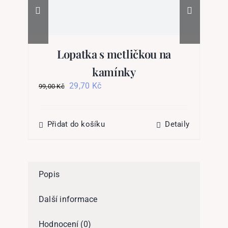
Lopatka s metličkou na
kamínky
Původní
Aktuální
29,70
Kč
99,00
Kč
19
cena
cena
byla:
je:
99,00 Kč.
29,70 Kč.
Přidat do košíku
Detaily
Popis
Další informace
Hodnocení (0)