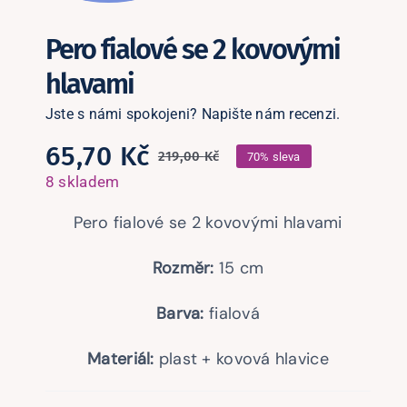
Podle kamínků
Pero fialové se 2 kovovými
Podle skladu
hlavami
Jste s námi spokojeni? Napište nám recenzi.
Ostatní zboží
65,70
Kč
219,00
Kč
70% sleva
Původní
Aktuální
8 skladem
Blog
cena
cena
Pero fialové se 2 kovovými hlavami
byla:
je:
Recenze
219,00 Kč.
65,70 Kč.
Rozměr:
15 cm
Můj účet
Barva:
fialová
Materiál:
plast + kovová hlavice