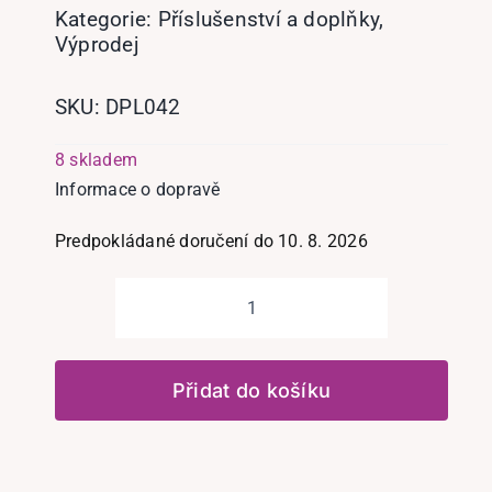
Kategorie:
Příslušenství a doplňky
,
Výprodej
SKU:
DPL042
8 skladem
Informace o dopravě
Predpokládané doručení do 10. 8. 2026
Pero
fialové
se
Přidat do košíku
2
kovovými
hlavami