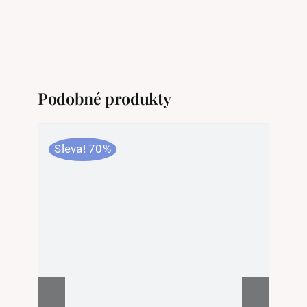
množství
Podobné produkty
Sleva! 70%
Sl