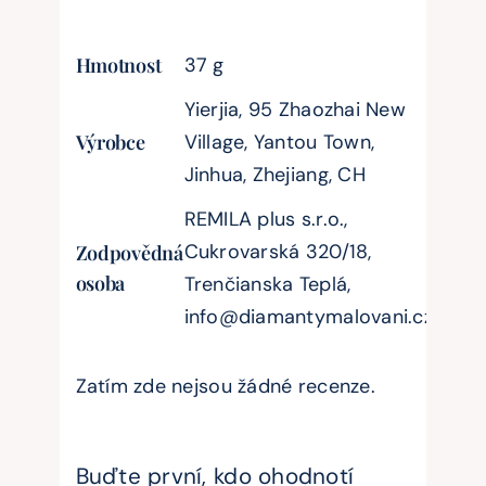
Hmotnost
37 g
Yierjia, 95 Zhaozhai New
Výrobce
Village, Yantou Town,
Jinhua, Zhejiang, CH
REMILA plus s.r.o.,
Cukrovarská 320/18,
Zodpovědná
osoba
Trenčianska Teplá,
info@diamantymalovani.cz
Zatím zde nejsou žádné recenze.
Buďte první, kdo ohodnotí