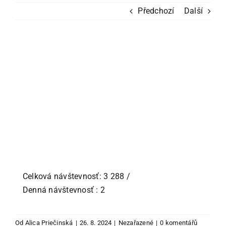
Podle kamínků
Předchozí
Další
Podle skladu
Zobrazit
Ostatní zboží
větší
obrázek
Blog
Recenze
Můj účet
Celková návštevnosť: 3 288
/
Denná návštevnosť : 2
Od
Alica Priečinská
|
26. 8. 2024
|
Nezařazené
|
0 komentářů