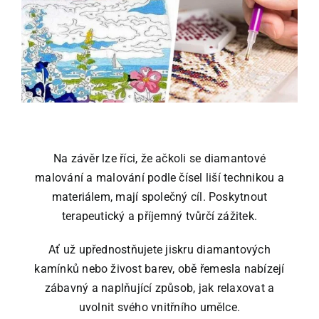
obrázek
Podle skladu
Ostatní zboží
Blog
Na závěr lze říci, že ačkoli se diamantové
Recenze
malování a malování podle čísel liší technikou a
materiálem, mají společný cíl. Poskytnout
terapeutický a příjemný tvůrčí zážitek.
Můj účet
Ať už upřednostňujete jiskru diamantových
kamínků nebo živost barev, obě řemesla nabízejí
zábavný a naplňující způsob, jak relaxovat a
uvolnit svého vnitřního umělce.