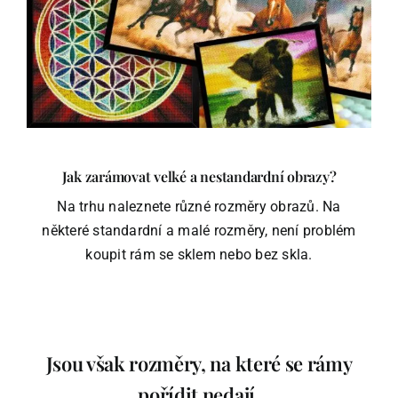
obrázek
Podle skladu
Ostatní zboží
Blog
Jak zarámovat velké a nestandardní obrazy?
Na trhu naleznete různé rozměry obrazů. Na
Recenze
některé standardní a malé rozměry, není problém
koupit rám se sklem nebo bez skla.
Můj účet
Jsou však rozměry, na které se rámy
pořídit nedají.