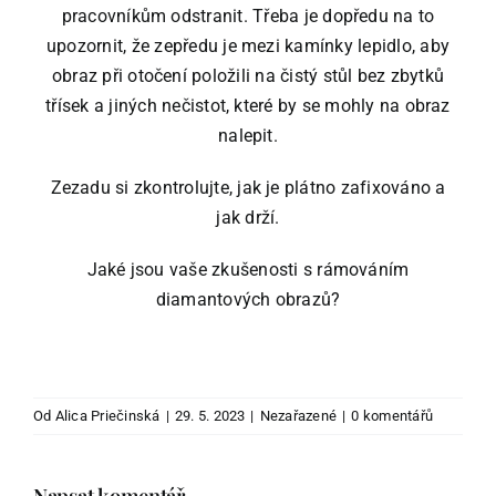
pracovníkům odstranit. Třeba je dopředu na to
upozornit, že zepředu je mezi kamínky lepidlo, aby
obraz při otočení položili na čistý stůl bez zbytků
třísek a jiných nečistot, které by se mohly na obraz
nalepit.
Zezadu si zkontrolujte, jak je plátno zafixováno a
jak drží.
Jaké jsou vaše zkušenosti s rámováním
diamantových obrazů?
Od
Alica Priečinská
|
29. 5. 2023
|
Nezařazené
|
0 komentářů
Napsat komentář