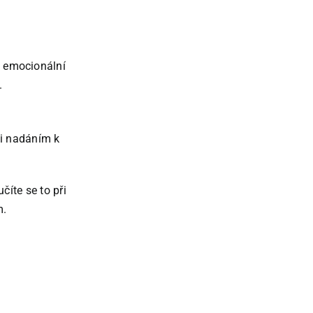
, emocionální
.
i nadáním k
číte se to při
m.