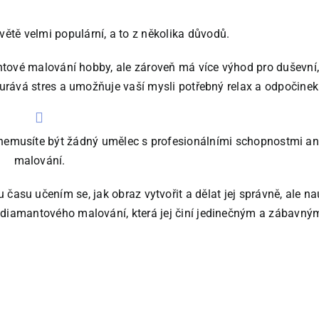
ětě velmi populární, a to z několika důvodů.
ntové malování hobby, ale zároveň má více výhod pro duševní
bourává stres a umožňuje vaší mysli potřebný relax a odpočinek
emusíte být žádný umělec s profesionálními schopnostmi an
malování.
 času učením se, jak obraz vytvořit a dělat jej správně, ale nau
t diamantového malování, která jej činí jedinečným a zábavný