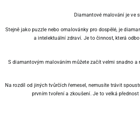
Diamantové malování je ve sv
Stejně jako puzzle nebo omalovánky pro dospělé, je diama
a intelektuální zdraví. Je to činnost, která od
S diamantovým malováním můžete začít velmi snadno a n
Na rozdíl od jiných tvůrčích řemesel, nemusíte trávit spoustu
prvním tvoření a zkoušení. Je to velká přednos