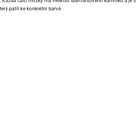
kou. Každá část mřížky má velikost diamantového kamínku a je
erý patří ke konkrétní barvě.