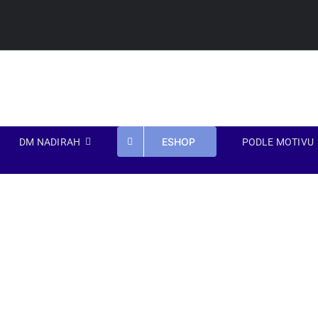
Přeskočit
na
obsah
ESHOP
DM NADIRAH
PODLE MOTIVU