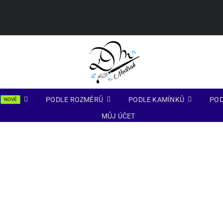
PODLE ROZMĚRŮ
PODLE KAMÍNKŮ
POD
NOVÉ
MŮJ ÚČET