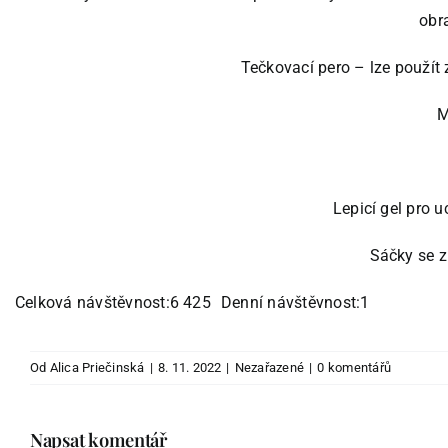
obra
Tečkovací pero – lze použít
M
Lepicí gel pro
Sáčky se 
Celková návštěvnost:6 425
Denní návštěvnost:1
Od
Alica Priečinská
|
8. 11. 2022
|
Nezařazené
|
0 komentářů
Napsat komentář