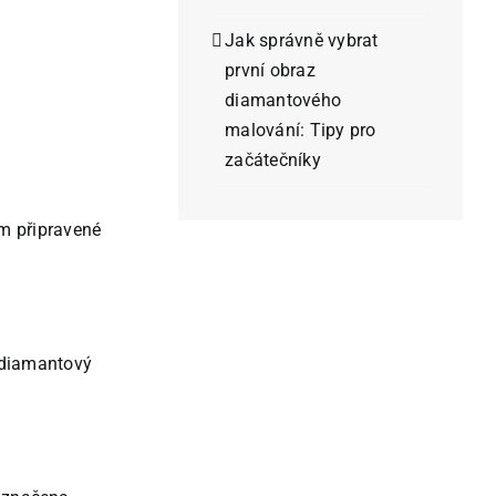
Jak správně vybrat
první obraz
diamantového
malování: Tipy pro
začátečníky
m připravené
ý diamantový