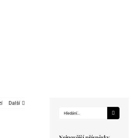
zí
Další
Hledat:
Nejnovější příspěvky