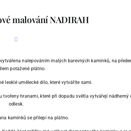
tové malování NADIRAH
 vytvářena nalepováním malých barevných kamínků, na přede
dlem potažené plátno.
 lesklé umělecké dílo, které vytváříte sami.
ou tvořeny hranami, které při dopadu světla vytvářejí nádhern
odlesk.
ana kamínků se přilepí na plátno.