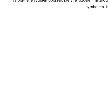
Na plátně je vytištěn obrázek, který je rozdělen mříž
symbolem, kt