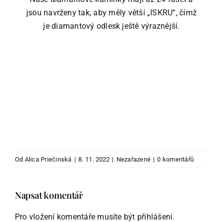
jsou navrženy tak, aby měly větší „ISKRU“, čímž
je diamantový odlesk ještě výraznější.
Od
Alica Priečinská
|
8. 11. 2022
|
Nezařazené
|
0 komentářů
Napsat komentář
Pro vložení komentáře musíte být
přihlášeni
.