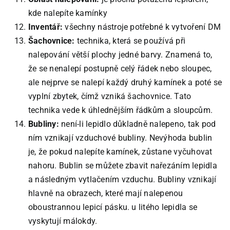
kde nalepíte kamínky
Inventář:
všechny nástroje potřebné k vytvoření DM
Šachovnice:
technika, která se používá při
nalepování větší plochy jedné barvy. Znamená to,
že se nenalepí postupně celý řádek nebo sloupec,
ale nejprve se nalepí každý druhý kamínek a poté se
vyplní zbytek, čímž vzniká šachovnice. Tato
technika vede k úhlednějším řádkům a sloupcům.
Bubliny:
není-li lepidlo důkladně nalepeno, tak pod
ním vznikají vzduchové bubliny. Nevýhoda bublin
je, že pokud nalepíte kamínek, zůstane vyčuhovat
nahoru. Bublin se můžete zbavit nařezáním lepidla
a následným vytlačením vzduchu. Bubliny vznikají
hlavně na obrazech, které mají nalepenou
oboustrannou lepicí pásku. u litého lepidla se
vyskytují málokdy.