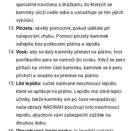
speciálně navržena s drážkami, do kterých se
kamínky uloží vedle sebe a usnadňuje se tím jejich
vybírání.
Pinzeta:
skvělý pomocník, pokud uděláte při
nalepování chybu. Pomocí pinzety kamínek
odlepíte, bez poškození plátna a lepidla
Vosk:
aby se daly kamínky přenést na plátno, hrot
puntíkacího pera se namočí do vosku. Když se pero
přitlačí na vrchní část kamínku, kamínek se k peru
přichytí a snadno se přenese na plátno.
Lité lepidlo:
ručně nalévané neschnoucí lepidlo,
které se aplikuje na plátno. Lepidlo má silně lepící
účinky, takže kamínky ani po čase neopadávají.
naše obrazy NADIRAH používají toto neschnoucí
lepidlo, abychom vám zabezpečili zážitek na
dlouhou dobu.
Oboustranná lepící páska:
je levnější varianta