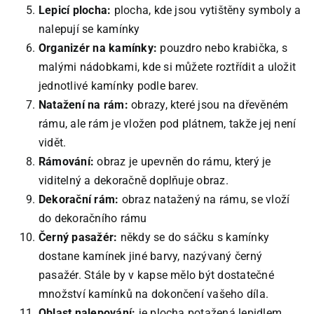
Lepicí plocha:
plocha, kde jsou vytištěny symboly a
nalepují se kamínky
Organizér na kamínky:
pouzdro nebo krabička, s
malými nádobkami, kde si můžete roztřídit a uložit
jednotlivé kamínky podle barev.
Natažení na rám:
obrazy, které jsou na dřevěném
rámu, ale rám je vložen pod plátnem, takže jej není
vidět.
Rámování:
obraz je upevněn do rámu, který je
viditelný a dekoračně doplňuje obraz.
Dekorační rám:
obraz natažený na rámu, se vloží
do dekoračního rámu
Černý pasažér:
někdy se do sáčku s kamínky
dostane kamínek jiné barvy, nazývaný černý
pasažér. Stále by v kapse mělo být dostatečné
množství kamínků na dokončení vašeho díla.
Oblast nalepování:
je plocha potažená lepidlem,