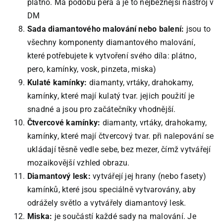
plátno. Má podobu pera a je to nejběžnější nástroj v
DM
Sada diamantového malování nebo balení:
jsou to
všechny komponenty diamantového malování,
které potřebujete k vytvoření svého díla: plátno,
pero, kamínky, vosk, pinzeta, miska)
Kulaté kamínky:
diamanty, vrtáky, drahokamy,
kamínky, které mají kulatý tvar. jejich použití je
snadné a jsou pro začátečníky vhodnější.
Čtvercové kamínky:
diamanty, vrtáky, drahokamy,
kamínky, které mají čtvercový tvar. při nalepování se
ukládají těsně vedle sebe, bez mezer, čímž vytvářejí
mozaikovější vzhled obrazu.
Diamantový lesk:
vytvářejí jej hrany (nebo fasety)
kamínků, které jsou speciálně vytvarovány, aby
odrážely světlo a vytvářely diamantový lesk.
Miska:
je součástí každé sady na malování. Je