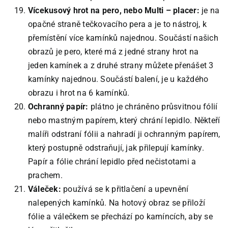
Vícekusový hrot na pero, nebo Multi – placer:
je na
opačné straně tečkovacího pera a je to nástroj, k
přemístění více kamínků najednou. Součástí našich
obrazů je pero, které má z jedné strany hrot na
jeden kamínek a z druhé strany můžete přenášet 3
kamínky najednou. Součástí balení, je u každého
obrazu i hrot na 6 kamínků.
Ochranný papír:
plátno je chráněno průsvitnou fólií
nebo mastným papírem, který chrání lepidlo. Někteří
malíři odstraní fólii a nahradí ji ochranným papírem,
který postupně odstraňují, jak přilepují kamínky.
Papír a fólie chrání lepidlo před nečistotami a
prachem.
Váleček:
používá se k přitlačení a upevnění
nalepených kamínků. Na hotový obraz se přiloží
fólie a válečkem se přechází po kamíncích, aby se