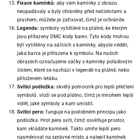
Fixace kamínků:
aby vám kamínky z obrazu
neopadávaly a byly chráněny před nečistotami a
prachem, můžete je zafixovat, čímž je ochráníte.
Legenda:
symboly vytištěné na plátně, ke kterým
jsou přiřazeny DMC kódy barev. Tyto kódy mohou
být vytištěny na sáčcích s kamínky, abyste věděli,
jaká barva je přiřazena k symbolu. Na našich
obrazech označujeme sáčky s kamínky pořadovým
číslem, které se nachází v legendě na plátně, nebo
přiloženém letáku.
Svítící podložka:
skvělý pomocník pro lepší přečtení
symbolů. vloží se pod plátno, čímž je mnohem lepší
vidět, jaké symboly a kam umístit.
Svítící pero:
funguje na podobném principu jako
podložka. Hrot pera svítí, čímž osvětluje prostor,
kam vkládáte kamínek. Takto umíte lepší pero
nasměrovat na správné místo a nalepit kamínek.