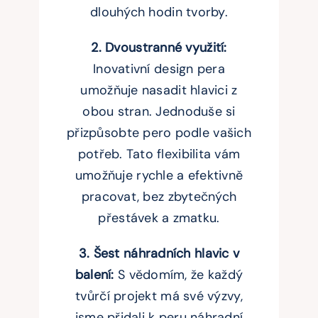
dlouhých hodin tvorby.
2. Dvoustranné využití:
Inovativní design pera
umožňuje nasadit hlavici z
obou stran. Jednoduše si
přizpůsobte pero podle vašich
potřeb. Tato flexibilita vám
umožňuje rychle a efektivně
pracovat, bez zbytečných
přestávek a zmatku.
3. Šest náhradních hlavic v
balení:
S vědomím, že každý
tvůrčí projekt má své výzvy,
jsme přidali k peru náhradní