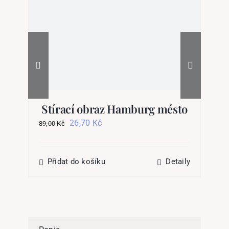
Stírací obraz Hamburg mésto
P
Původní
Aktuální
26,70
Kč
89,00
Kč
cena
cena
byla:
je:
72
89,00 Kč.
26,70 Kč.
Přidat do košíku
Detaily