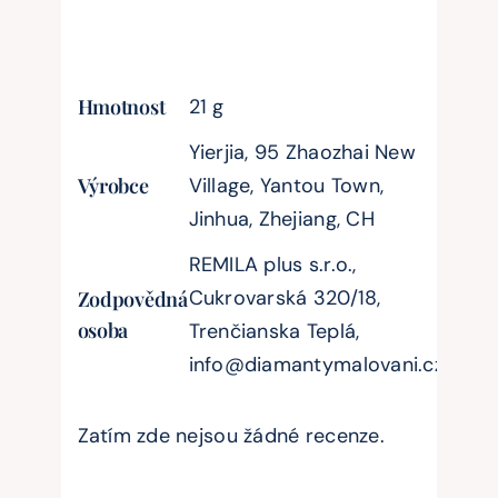
Hmotnost
21 g
Yierjia, 95 Zhaozhai New
Výrobce
Village, Yantou Town,
Jinhua, Zhejiang, CH
REMILA plus s.r.o.,
Cukrovarská 320/18,
Zodpovědná
osoba
Trenčianska Teplá,
info@diamantymalovani.cz
Zatím zde nejsou žádné recenze.