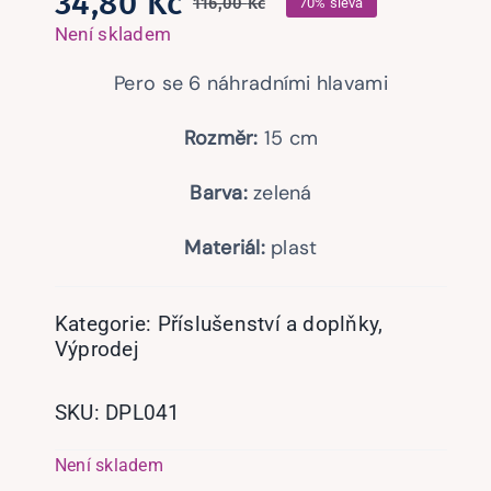
34,80
Kč
116,00
Kč
70% sleva
Původní
Aktuální
Není skladem
cena
cena
Pero se 6 náhradními hlavami
byla:
je:
116,00 Kč.
34,80 Kč.
Rozměr:
15 cm
Barva:
zelená
Materiál:
plast
Kategorie:
Příslušenství a doplňky
,
Výprodej
SKU:
DPL041
Není skladem