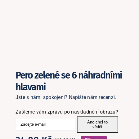
Podle kamínků
Podle skladu
Ostatní zboží
Blog
Pero zelené se 6 náhradními
Recenze
hlavami
Jste s námi spokojeni? Napište nám recenzi.
Můj účet
Zašleme vám zprávu po naskladnění obrazu?
Ano chci to
vědět